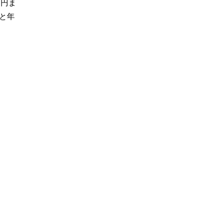
万円ま
と年