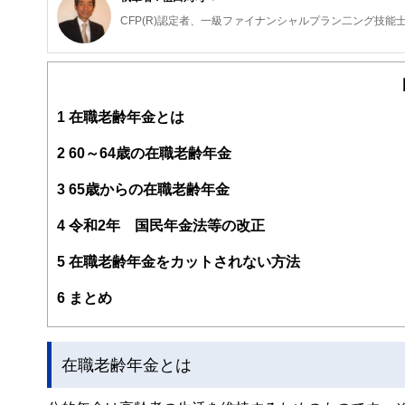
CFP(R)認定者、一級ファイナンシャルプラン二ング技能
外資系IT企業を経て、FPとして「PCとFPオフィス植
提案します。
お客様に「相談して良かった」と言っていただけるよう、
1
在職老齢年金とは
2
60～64歳の在職老齢年金
3
65歳からの在職老齢年金
4
令和2年 国民年金法等の改正
5
在職老齢年金をカットされない方法
6
まとめ
在職老齢年金とは