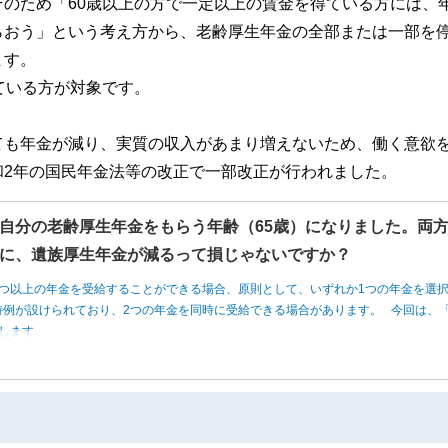
のため「60歳以上の方で一定以上の賃金を得ている方には、
らおう」という考え方から、老齢厚生年金の全部または一部を
ます。
ている方が対象です。
ても年金が減り、実質の収入があまり増えないため、働く意欲
和2年の国民年金法等の改正で一部改正が行われました。
自分の老齢厚生年金をもらう年齢（65歳）になりました。両
に、遺族厚生年金が減るって損じゃないですか？
つ以上の年金を受給することができる場合、原則として、いずれか1つの年金を選
例が設けられており、2つの年金を同時に受給できる場合があります。 今回は、「
します。