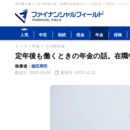
定年後も働くときの年金の話。在職中は年金がカットされるって本当？ | ファ
人気
年収
相続
税金
年金
保険
トップ
>
年金
>
その他年金
定年後も働くときの年金の話。在職
執筆者 :
植田周司
配信日:
2020.09.04
更新日:
2025.10.21