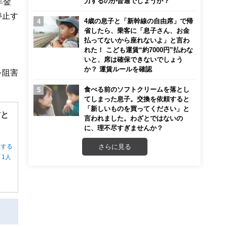
力するのが普通でしょうか？
年金
停止す
4歳の息子と「新幹線の自由席」で帰
省したら、乗客に「息子さん、お金
払ってないから座れないよ」と言わ
れた！ こども運賃“約7000円”払わな
いと、席は確保できないでしょう
か？ 運賃ルールを確認
を阻害
食べる前のソフトクリームを落とし
てしまった息子。交換を依頼すると
「新しいものを買ってください」と
方と
言われました。わざとではないの
に、理不尽すぎませんか？
さらに見る
択する
1人