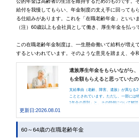
公的年金は高齢者の生活を維持するためのものです。そ
給付を我慢してもらい、年金制度の支え手に回っても
る仕組みがあります。これを「在職老齢年金」といい
（注）60歳以上も会社員として働き、厚生年金を払っ
この在職老齢年金制度は、一生懸命働いて給料が増え
するといわれています。そのような意見を踏まえ、令
遺族厚生年金をもらいながら、
も全額もらえると思っていたの
支給事由（老齢、障害、遺族）が異なる2
こととされています。ただし、一部には特
1年金の原則」と、その特例について解説
更新日:2026.08.01
60～64歳の在職老齢年金