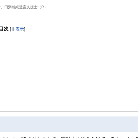
士、円満相続遺言支援士（R）
田」を起業。独立系のFPとして常に相談者の利益と希望を最優先に考え、ライフプラン
目次
日々努力しています。
[
非表示
]