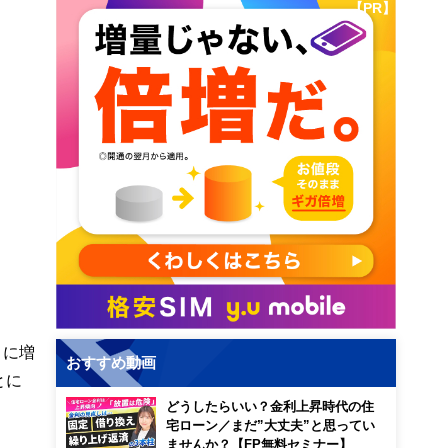
【PR】
々に増
おすすめ動画
とに
どうしたらいい？金利上昇時代の住
宅ローン／まだ”大丈夫”と思ってい
ませんか？【FP無料セミナー】