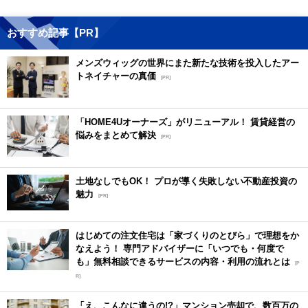
おすすめ記事【PR】
メンズウィッグの世界にまた新たな技術を投入したアー
トネイチャーの真価
[PR]
「HOME4Uオーナーズ」がリニューアル！ 賃貸経営の
悩みをまとめて解決
[PR]
土地なしでもOK！ プロが導く失敗しない不動産投資の
魅力
[PR]
はじめての注文住宅は「家づくりのとびら」で理想をか
なえよう！ 専門アドバイザーに「いつでも・何度で
も」無料相談できるサービスの内容・利用の流れとは
[P
R]
「え、こんなに違うの!?」マンション売却で、数百万の