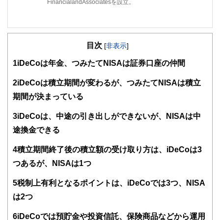
FinancialandAssociatesを設立。
目次
[
非表示
]
1
iDeCoは年金、つみたてNISAは証券口座の仲間
2
iDeCoは積立期間が変わるが、つみたてNISAは積立
期間が決まっている
3
iDeCoは、中途の引き出しができないが、NISAは中
途換金できる
4
積立期間終了後の積立額の受け取り方は、iDeCoは3
つあるが、NISAは1つ
5
税制上有利となるポイントは、iDeCoでは3つ、NISA
は2つ
6
iDeCoでは預貯金や投資信託、保険商品などから運用