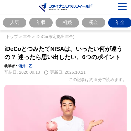
人気
年収
相続
税金
年金
トップ
>
年金
>
iDeCo(確定拠出年金)
iDeCoとつみたてNISAは、いったい何が違う
の？ 迷ったら思い出したい、6つのポイント
執筆者 :
酒井 乙
配信日:
2020.09.13
更新日:
2025.10.21
この記事は約
5
分で読めます。