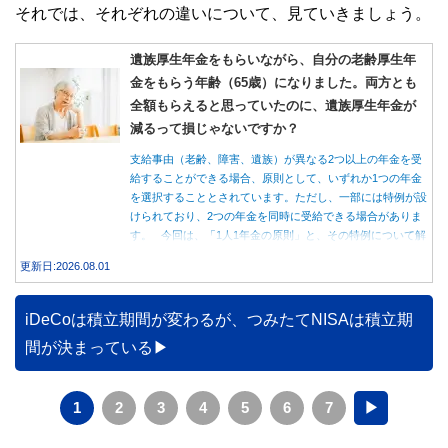
それでは、それぞれの違いについて、見ていきましょう。
遺族厚生年金をもらいながら、自分の老齢厚生年
金をもらう年齢（65歳）になりました。両方とも
全額もらえると思っていたのに、遺族厚生年金が
減るって損じゃないですか？
支給事由（老齢、障害、遺族）が異なる2つ以上の年金を受
給することができる場合、原則として、いずれか1つの年金
を選択することとされています。ただし、一部には特例が設
けられており、2つの年金を同時に受給できる場合がありま
す。 今回は、「1人1年金の原則」と、その特例について解
説します。
更新日:2026.08.01
iDeCoは積立期間が変わるが、つみたてNISAは積立期
間が決まっている
1
2
3
4
5
6
7
▶