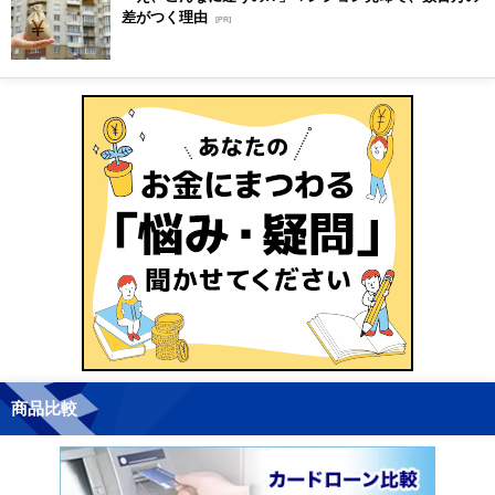
差がつく理由
[PR]
商品比較