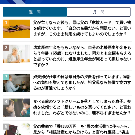
週 間
月 間
父が亡くなった後も、母は父の「家族カード」で買い物
を続けています。「自分の名義だから問題ない」と言い
ますが、このまま利用を続けてもよいのでしょうか？
遺族厚生年金をもらいながら、自分の老齢厚生年金をも
らう年齢（65歳）になりました。両方とも全額もらえる
と思っていたのに、遺族厚生年金が減るって損じゃない
ですか？
娘夫婦が仕事の日は毎日孫の夕飯を作っています。家計
への負担も増えてきましたが、祖父母なら無償で協力す
るのが普通でしょうか？
食べる前のソフトクリームを落としてしまった息子。交
換を依頼すると「新しいものを買ってください」と言わ
れました。わざとではないのに、理不尽すぎませんか？
父の葬儀で「香典80万円」を“母の生活費”に使ったら、
兄から「相続財産だから分けろ」と言われ困惑…“喪主