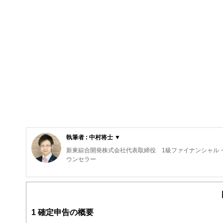
執筆者 : 中村将士 ▼
新東綜合開発株式会社代表取締役 1級ファイナンシャル・
ウンセラー
私がＦＰ相談を行うとき、一番優先していることは「あな
「楽しいかどうか」です。
ファイナンシャル・プランニングは、数字遊びであっては
1
確定申告の概要
す。私は、そういった気持ちを何よりも大切に思っていま