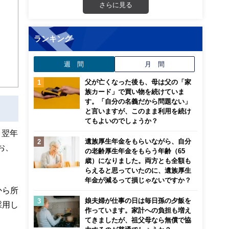
さらに見る
ランキング
週 間
月 間
父が亡くなった後も、母は父の「家
族カード」で買い物を続けていま
す。「自分の名義だから問題ない」
と言いますが、このまま利用を続け
てもよいのでしょうか？
、翌年
遺族厚生年金をもらいながら、自分
お、
の老齢厚生年金をもらう年齢（65
歳）になりました。両方とも全額も
らえると思っていたのに、遺族厚生
年金が減るって損じゃないですか？
から所
娘夫婦が仕事の日は毎日孫の夕飯を
採用し
作っています。家計への負担も増え
てきましたが、祖父母なら無償で協