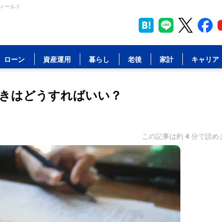
フィールド
ローン
資産運用
暮らし
老後
家計
キャリア
きはどうすればいい？
この記事は約
4
分で読め