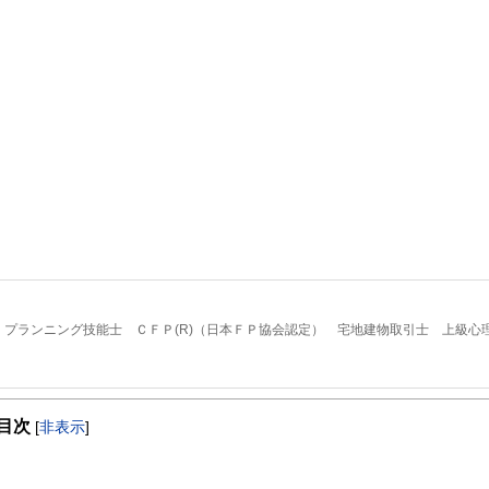
プランニング技能士 ＣＦＰ(R)（日本ＦＰ協会認定） 宅地建物取引士 上級心
たが前向きになれるかどうか」です。セミナーを行うときに、大事にしていること
目次
[
非表示
]
なりません。そこに「幸せ」や「前向きな気持ち」があって初めて価値があるもの
す。