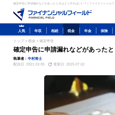
確定申告に申請漏れなどがあったときはどうすればいい？ | ファイナンシャル
人気
年収
相続
税金
年金
保険
トップ
>
税金
>
確定申告
確定申告に申請漏れなどがあったと
執筆者 :
中村将士
配信日:
2021.03.05
更新日:
2025.07.02