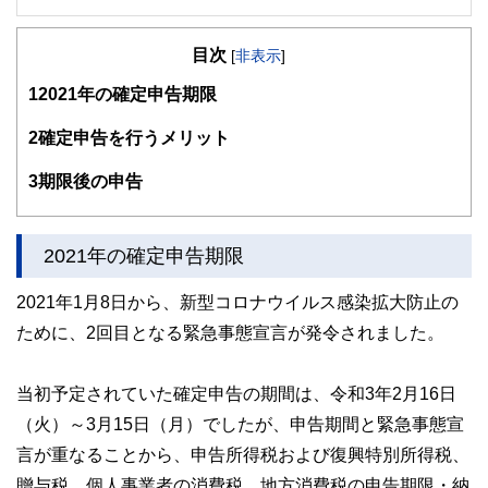
東京都出身。2008年慶應義塾大学商学部卒業後、三菱UFJメ
リルリンチPB証券株式会社に入社。
目次
[
非表示
]
富裕層向け資産運用業務に従事した後、米国ボストンにおい
て、ファイナンシャルプランナーとして活動。現在は日本東
1
2021年の確定申告期限
京において、資産運用・保険・税制等、多様なテーマについ
て、金融記事の執筆活動を行っています
2
確定申告を行うメリット
http://fp.shitanaka.com/”
3
期限後の申告
2021年の確定申告期限
2021年1月8日から、新型コロナウイルス感染拡大防止の
ために、2回目となる緊急事態宣言が発令されました。
当初予定されていた確定申告の期間は、令和3年2月16日
（火）～3月15日（月）でしたが、申告期間と緊急事態宣
言が重なることから、申告所得税および復興特別所得税、
贈与税、個人事業者の消費税、地方消費税の申告期限・納