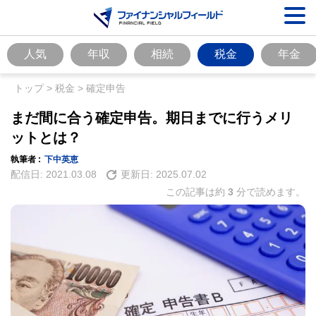
人気
年収
相続
税金
年金
トップ
>
税金
>
確定申告
まだ間に合う確定申告。期日までに行うメリ
ットとは？
執筆者 :
下中英恵
配信日:
2021.03.08
更新日:
2025.07.02
この記事は約
3
分で読めます。