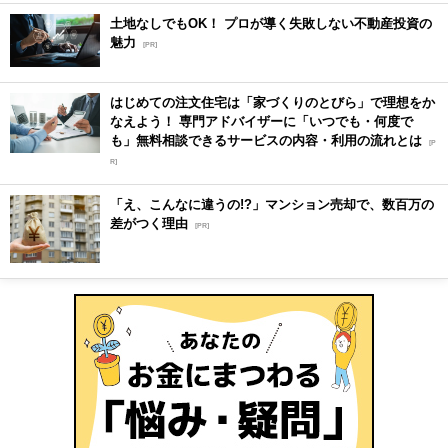
土地なしでもOK！ プロが導く失敗しない不動産投資の
魅力
[PR]
はじめての注文住宅は「家づくりのとびら」で理想をか
なえよう！ 専門アドバイザーに「いつでも・何度で
も」無料相談できるサービスの内容・利用の流れとは
[P
R]
「え、こんなに違うの!?」マンション売却で、数百万の
差がつく理由
[PR]