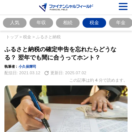
人気
年収
相続
税金
年金
トップ
>
税金
>
ふるさと納税
ふるさと納税の確定申告を忘れたらどうな
る？ 翌年でも間に合うってホント？
執筆者 :
小久保輝司
配信日:
2021.03.12
更新日:
2025.07.02
この記事は約
4
分で読めます。