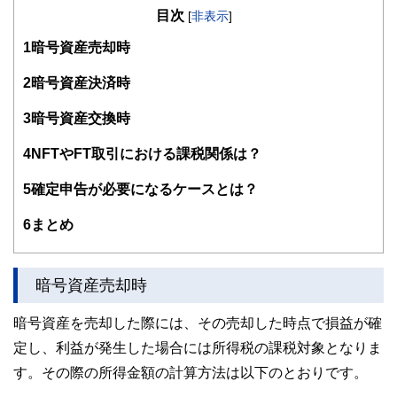
・１級ファイナンシャル・プランニング技能士
目次
[
非表示
]
・CFP®
・DC(確定拠出年金)プランナー
1
暗号資産売却時
・住宅ローンアドバイザー
・証券外務員
2
暗号資産決済時
マネーコンサルタントとしての個人向け相談、NISA・
iDeCoをはじめとした運用にまつわ
3
暗号資産交換時
るセミナー講師のほか、金融メディアへの執筆および監修に
携わっている。現在年間200本
4
NFTやFT取引における課税関係は？
以上の執筆・監修をこなしており、これまでの執筆・監修実
績は3,500本を超える。
5
確定申告が必要になるケースとは？
6
まとめ
暗号資産売却時
暗号資産を売却した際には、その売却した時点で損益が確
定し、利益が発生した場合には所得税の課税対象となりま
す。その際の所得金額の計算方法は以下のとおりです。