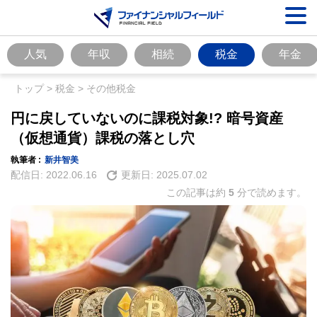
人気
年収
相続
税金
年金
トップ
>
税金
>
その他税金
円に戻していないのに課税対象!? 暗号資産
（仮想通貨）課税の落とし穴
執筆者 :
新井智美
配信日:
2022.06.16
更新日:
2025.07.02
この記事は約
5
分で読めます。