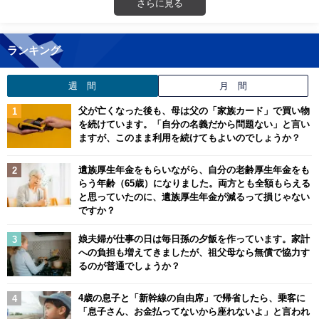
さらに見る
ランキング
週 間
月 間
父が亡くなった後も、母は父の「家族カード」で買い物
を続けています。「自分の名義だから問題ない」と言い
ますが、このまま利用を続けてもよいのでしょうか？
遺族厚生年金をもらいながら、自分の老齢厚生年金をも
らう年齢（65歳）になりました。両方とも全額もらえる
と思っていたのに、遺族厚生年金が減るって損じゃない
ですか？
娘夫婦が仕事の日は毎日孫の夕飯を作っています。家計
への負担も増えてきましたが、祖父母なら無償で協力す
るのが普通でしょうか？
4歳の息子と「新幹線の自由席」で帰省したら、乗客に
「息子さん、お金払ってないから座れないよ」と言われ