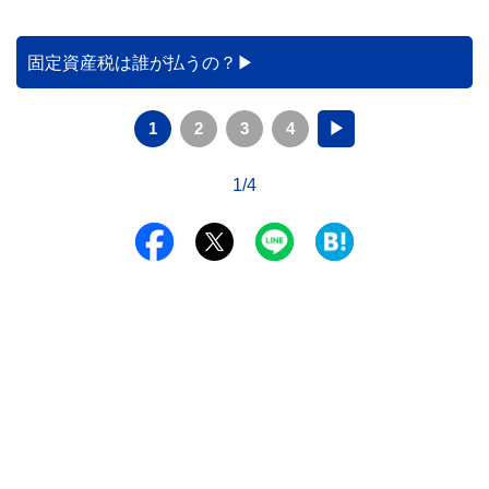
固定資産税は誰が払うの？
1
2
3
4
▶
1/4