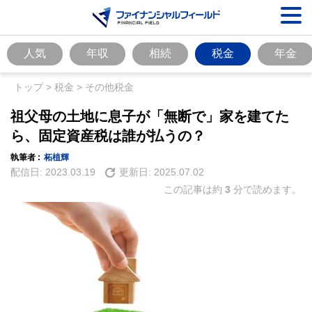
人気
年収
相続
税金
年金
トップ
>
税金
>
その他税金
祖父母の土地に息子が「無断で」家を建てた
ら、固定資産税は誰が払うの？
執筆者 :
柘植輝
配信日:
2023.03.19
更新日:
2025.07.02
この記事は約
3
分で読めます。