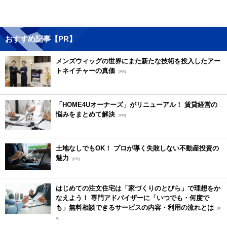
おすすめ記事【PR】
メンズウィッグの世界にまた新たな技術を投入したアー
トネイチャーの真価
[PR]
「HOME4Uオーナーズ」がリニューアル！ 賃貸経営の
悩みをまとめて解決
[PR]
土地なしでもOK！ プロが導く失敗しない不動産投資の
魅力
[PR]
はじめての注文住宅は「家づくりのとびら」で理想をか
なえよう！ 専門アドバイザーに「いつでも・何度で
も」無料相談できるサービスの内容・利用の流れとは
[P
R]