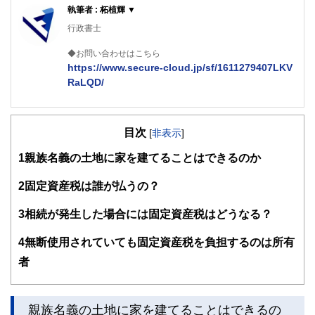
執筆者 : 柘植輝 ▼
行政書士
◆お問い合わせはこちら
https://www.secure-cloud.jp/sf/1611279407LKV
RaLQD/
２級ファイナンシャルプランナー
大学在学中から行政書士、２級FP技能士、宅建士の資格を
目次
活かして活動を始める。
[
非表示
]
現在では行政書士・ファイナンシャルプランナーとして活躍
1
親族名義の土地に家を建てることはできるのか
する傍ら、フリーライターとして精力的に活動中。広範な知
識をもとに市民法務から企業法務まで幅広く手掛ける。
2
固定資産税は誰が払うの？
3
相続が発生した場合には固定資産税はどうなる？
4
無断使用されていても固定資産税を負担するのは所有
者
親族名義の土地に家を建てることはできるの