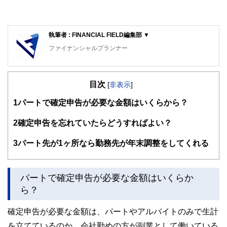
執筆者 : FINANCIAL FIELD編集部 ▼
ファイナンシャルプランナー
FinancialField編集部は、金融、経済に関する記事を、日々
の暮らしにどのような影響を与えるかという視点で、お金の
目次
知識がない方でも理解できるようわかりやすく発信していま
[
非表示
]
す。
1
パートで確定申告が必要な金額はいくらから？
編集部のメンバーは、ファイナンシャルプランナーの資格取
得者を中心に「お金や暮らし」に関する書籍・雑誌の編集経
2
確定申告を忘れていたらどうすればよい？
験者で構成され、企画立案から記事掲載まですべての工程に
関わることで、読者目線のコンテンツを追求しています。
3
パート先が1ヶ所なら勤務先が年末調整をしてくれる
FinancialFieldの特徴は、ファイナンシャルプランナー、弁
護士、税理士、宅地建物取引士、相続診断士、住宅ローンア
ドバイザー、DCプランナー、公認会計士、社会保険労務
パートで確定申告が必要な金額はいくらか
士、行政書士、投資アナリスト、キャリアコンサルタントな
ら？
ど150名以上の有資格者を執筆者・監修者として迎え、むず
かしく感じられる年金や税金、相続、保険、ローンなどの話
をわかりやすく発信している点です。
確定申告が必要な金額は、パートやアルバイトのみで生計
を立てているのか、会社勤めの方が副業として働いている
このように編集経験豊富なメンバーと金融や経済に精通した