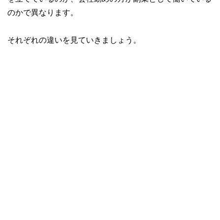
執筆者・監修者による執筆体制を築くことで、内容のわかり
のかで異なります。
やすさはもちろんのこと、読み応えのあるコンテンツと確か
な情報発信を実現しています。
それぞれの違いを見ていきましょう。
私たちは、快適でより良い生活のアイデアを提供するお金の
コンシェルジュを目指します。