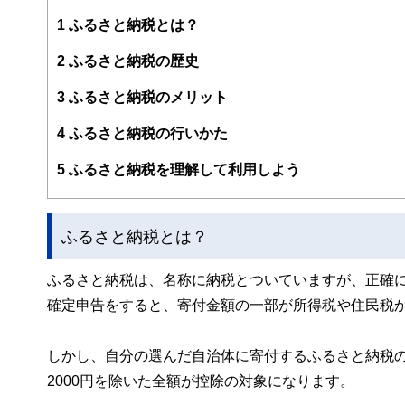
編集部のメンバーは、ファイナンシャルプランナーの資格
案から記事掲載まですべての工程に関わることで、読者目
1
ふるさと納税とは？
FinancialFieldの特徴は、ファイナンシャルプラ
2
ふるさと納税の歴史
ー、公認会計士、社会保険労務士、行政書士、投資アナリ
え、むずかしく感じられる年金や税金、相続、保険、ロー
3
ふるさと納税のメリット
このように編集経験豊富なメンバーと金融や経済に精通し
4
ふるさと納税の行いかた
と、読み応えのあるコンテンツと確かな情報発信を実現し
私たちは、快適でより良い生活のアイデアを提供するお金
5
ふるさと納税を理解して利用しよう
ふるさと納税とは？
ふるさと納税は、名称に納税とついていますが、正確
確定申告をすると、寄付金額の一部が所得税や住民税
しかし、自分の選んだ自治体に寄付するふるさと納税
2000円を除いた全額が控除の対象になります。