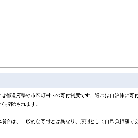
取得者を中心に「お金や暮らし」に関する書籍・雑誌の編集経験者で構成され、企
線のコンテンツを追求しています。
ンナー、弁護士、税理士、宅地建物取引士、相続診断士、住宅ローンアドバイザー、DCプラ
スト、キャリアコンサルタントなど150名以上の有資格者を執筆者・監修者として
ンなどの話をわかりやすく発信している点です。
た執筆者・監修者による執筆体制を築くことで、内容のわかりやすさはもちろんの
ています。
のコンシェルジュを目指します。
には都道府県や市区町村への寄付制度です。通常は自治体に寄
から控除されます。
の場合は、一般的な寄付とは異なり、原則として自己負担額で