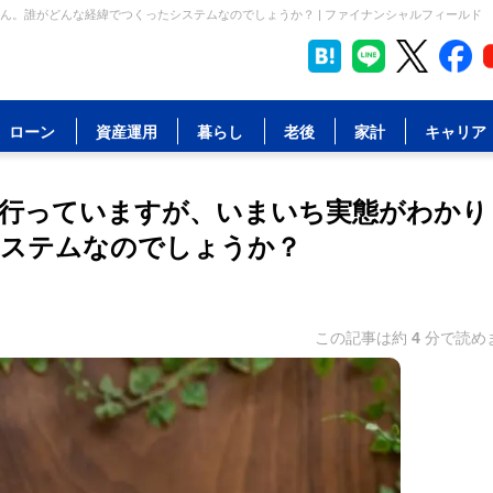
。誰がどんな経緯でつくったシステムなのでしょうか？ | ファイナンシャルフィールド
ローン
資産運用
暮らし
老後
家計
キャリア
行っていますが、いまいち実態がわかり
システムなのでしょうか？
この記事は約
4
分で読め