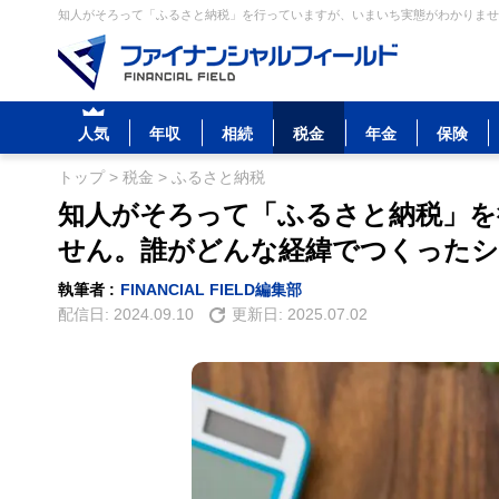
知人がそろって「ふるさと納税」を行っていますが、いまいち実態がわかりません
人気
年収
相続
税金
年金
保険
トップ
>
税金
>
ふるさと納税
知人がそろって「ふるさと納税」を
せん。誰がどんな経緯でつくった
執筆者 :
FINANCIAL FIELD編集部
配信日:
2024.09.10
更新日:
2025.07.02