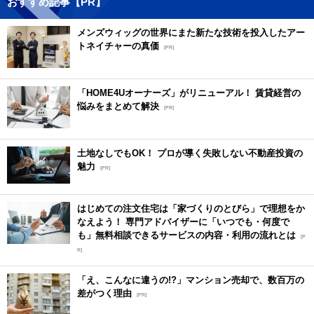
おすすめ記事【PR】
メンズウィッグの世界にまた新たな技術を投入したアー
トネイチャーの真価
[PR]
「HOME4Uオーナーズ」がリニューアル！ 賃貸経営の
悩みをまとめて解決
[PR]
土地なしでもOK！ プロが導く失敗しない不動産投資の
魅力
[PR]
はじめての注文住宅は「家づくりのとびら」で理想をか
なえよう！ 専門アドバイザーに「いつでも・何度で
も」無料相談できるサービスの内容・利用の流れとは
[P
R]
「え、こんなに違うの!?」マンション売却で、数百万の
差がつく理由
[PR]