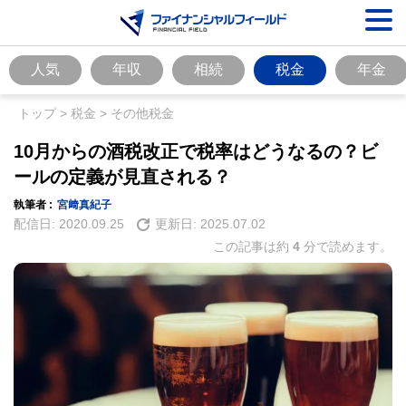
人気
年収
相続
税金
年金
トップ
>
税金
>
その他税金
10月からの酒税改正で税率はどうなるの？ビ
ールの定義が見直される？
執筆者 :
宮﨑真紀子
配信日:
2020.09.25
更新日:
2025.07.02
この記事は約
4
分で読めます。