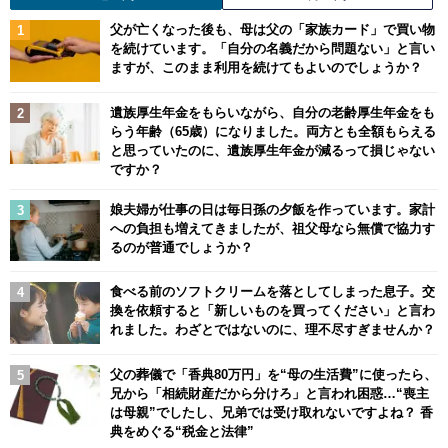
父が亡くなった後も、母は父の「家族カード」で買い物
を続けています。「自分の名義だから問題ない」と言い
ますが、このまま利用を続けてもよいのでしょうか？
遺族厚生年金をもらいながら、自分の老齢厚生年金をも
らう年齢（65歳）になりました。両方とも全額もらえる
と思っていたのに、遺族厚生年金が減るって損じゃない
ですか？
娘夫婦が仕事の日は毎日孫の夕飯を作っています。家計
への負担も増えてきましたが、祖父母なら無償で協力す
るのが普通でしょうか？
食べる前のソフトクリームを落としてしまった息子。交
換を依頼すると「新しいものを買ってください」と言わ
れました。わざとではないのに、理不尽すぎませんか？
父の葬儀で「香典80万円」を“母の生活費”に使ったら、
兄から「相続財産だから分けろ」と言われ困惑…“喪主
は母親”でしたし、兄弟では受け取れないですよね？ 香
典をめぐる“税金と法律”