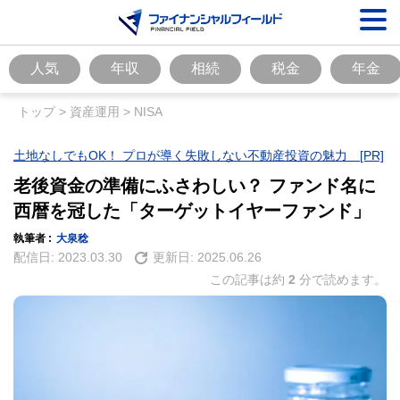
人気
年収
相続
税金
年金
トップ
>
資産運用
>
NISA
土地なしでもOK！ プロが導く失敗しない不動産投資の魅力 [PR]
老後資金の準備にふさわしい？ ファンド名に
西暦を冠した「ターゲットイヤーファンド」
執筆者 :
大泉稔
配信日:
2023.03.30
更新日:
2025.06.26
この記事は約
2
分で読めます。