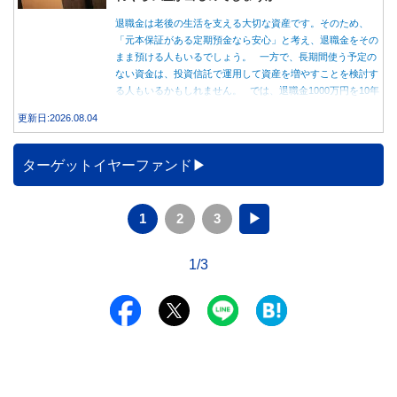
退職金は老後の生活を支える大切な資産です。そのため、
「元本保証がある定期預金なら安心」と考え、退職金をその
まま預ける人もいるでしょう。 一方で、長期間使う予定の
ない資金は、投資信託で運用して資産を増やすことを検討す
る人もいるかもしれません。 では、退職金1000万円を10年
間運用した場合、定期預金と投資信託では資産額にどれくら
更新日:2026.08.04
い差が生まれるのでしょうか。本記事では、それぞれの特徴
を紹介するとともに、10年間運用した場合の資産額をシミュ
レーションします。
ターゲットイヤーファンド
1
2
3
▶
1/3