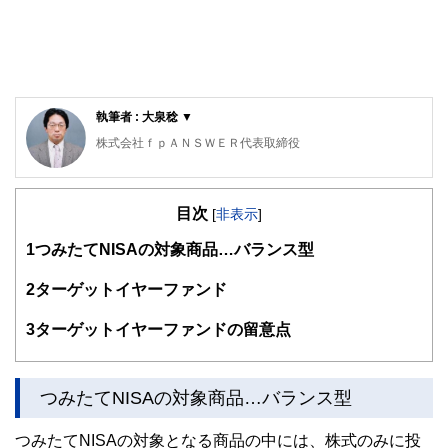
執筆者 : 大泉稔 ▼
株式会社ｆｐＡＮＳＷＥＲ代表取締役
専門学校東京スクールオブビジネス非常勤講師
明星大学卒業、放送大学大学院在学。
目次
刑務所職員、電鉄系タクシー会社事故係、社会保険庁ねんき
[
非表示
]
ん電話相談員、独立系ＦＰ会社役員、保険代理店役員を経て
1
つみたてNISAの対象商品…バランス型
現在に至っています。講師や執筆者として広く情報発信する
機会もありますが、最近では個別にご相談を頂く機会が増え
てきました。ご相談を頂く属性と内容は、６５歳以上のリタ
2
ターゲットイヤーファンド
イアメント層と３０〜５０歳代の独身女性からは、生命保険
や投資、それに不動産。また２０〜３０歳代の若年経営者か
3
ターゲットイヤーファンドの留意点
らは、生命保険や損害保険、それにリーガル関連。趣味はス
ポーツジム、箱根の温泉巡り、そして株式投資。最近はアメ
リカ株にはまっています。
つみたてNISAの対象商品…バランス型
つみたてNISAの対象となる商品の中には、株式のみに投