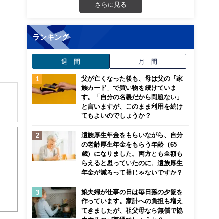
さらに見る
ランキング
週 間
月 間
父が亡くなった後も、母は父の「家
族カード」で買い物を続けていま
す。「自分の名義だから問題ない」
と言いますが、このまま利用を続け
てもよいのでしょうか？
遺族厚生年金をもらいながら、自分
して
の老齢厚生年金をもらう年齢（65
歳）になりました。両方とも全額も
らえると思っていたのに、遺族厚生
年金が減るって損じゃないですか？
娘夫婦が仕事の日は毎日孫の夕飯を
作っています。家計への負担も増え
てきましたが、祖父母なら無償で協