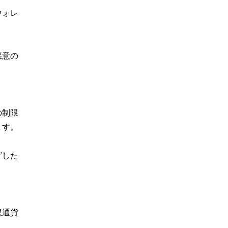
ウォレ
悪意の
の制限
ます。
グした
想通貨