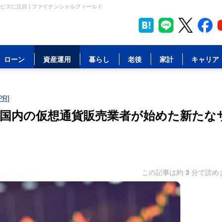
スに注目 | ファイナンシャルフィールド
ローン
資産運用
暮らし
老後
家計
キャリア
R]
国内の仮想通貨販売業者が始めた新たな
この記事は約
3
分で読め