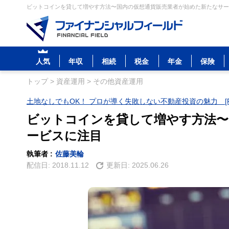
ビットコインを貸して増やす方法〜国内の仮想通貨販売業者が始めた新たなサービ
人気
年収
相続
税金
年金
保険
トップ
>
資産運用
>
その他資産運用
土地なしでもOK！ プロが導く失敗しない不動産投資の魅力 [P
ビットコインを貸して増やす方法〜
ービスに注目
執筆者 :
佐藤美輪
配信日:
2018.11.12
更新日:
2025.06.26