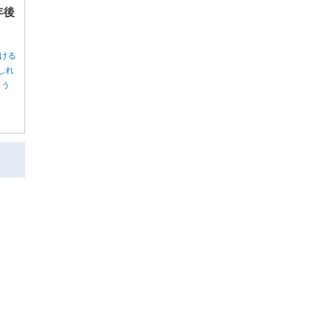
年後
ける
しれ
ょう