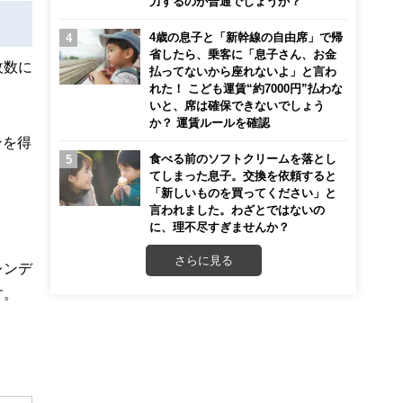
力するのが普通でしょうか？
4歳の息子と「新幹線の自由席」で帰
省したら、乗客に「息子さん、お金
枚数に
払ってないから座れないよ」と言わ
れた！ こども運賃“約7000円”払わな
いと、席は確保できないでしょう
か？ 運賃ルールを確認
ンを得
食べる前のソフトクリームを落とし
てしまった息子。交換を依頼すると
「新しいものを買ってください」と
言われました。わざとではないの
に、理不尽すぎませんか？
さらに見る
レンデ
す。