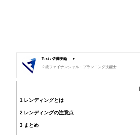
Text : 佐藤美輪 ▼
２級ファイナンシャル・プランニング技能士
会計事務所勤務を経て、中小企業のFP分析を行う企業に
一般の家計にも投資を取り入れる投資コーチとして活動中
特に、今後、無視できない金融商品となる仮想通貨への安
います。
1
レンディングとは
2
レンディングの注意点
3
まとめ