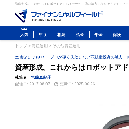
資産形成。これからはロボットアドバイザーが、強い味方になりそうです | フ
人気
年収
相続
税金
年金
保険
トップ
>
資産運用
>
その他資産運用
土地なしでもOK！ プロが導く失敗しない不動産投資の魅力 [P
資産形成。これからはロボットアド
執筆者 :
宮﨑真紀子
配信日:
2017.08.07
更新日:
2025.06.26