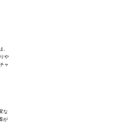
は、
かりや
、チャ
変な
⑤が