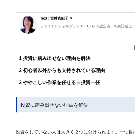
Text : 宮﨑真紀子 ▼
ファイナンシャルプランナーCFP(R)認定者、相続診断士
大阪府出身。同志社大学経済学部卒業後、５年間繊維メー
その後、派遣社員として数社の金融機関を経てFPとして
大きな心配事はもちろん、ちょっとした不安でも「お金」
そんな時気軽に相談できる存在でありたい～というポリシ
1
投資に踏み出せない理由を解決
個別相談・セミナー講師・執筆活動を展開中。
新聞・テレビ等のメディアにもフィールドを広げている。
ライフプランに応じた家計のスリム化・健全化を通じて、
2
初心者以外からも支持されている理由
3
ややこしい作業を任せる＝投資一任
投資に踏み出せない理由を解決
投資をしていない人は大きく２つに分けられます。一つ目