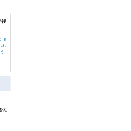
年後
ける
しれ
ょう
を期