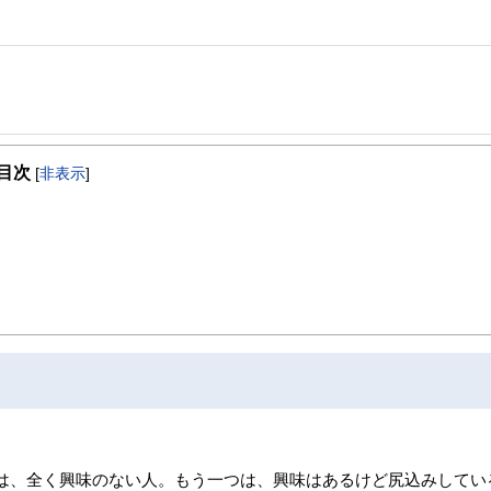
カーに勤務。
独立。
目次
に関することは相談しづらい・・・。
[
非表示
]
ーのもと、
夢を形にするお手伝いを目指しています。
は、全く興味のない人。もう一つは、興味はあるけど尻込みしてい