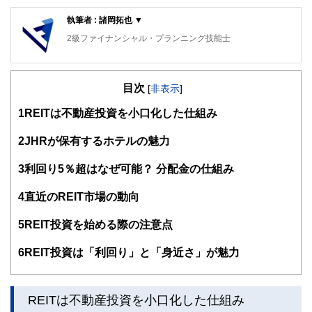
執筆者 : 諸岡拓也 ▼
2級ファイナンシャル・プランニング技能士
目次
[
非表示
]
1
REITは不動産投資を小口化した仕組み
2
JHRが保有するホテルの魅力
3
利回り5％超はなぜ可能？ 分配金の仕組み
4
直近のREIT市場の動向
5
REIT投資を始める際の注意点
6
REIT投資は「利回り」と「身近さ」が魅力
REITは不動産投資を小口化した仕組み