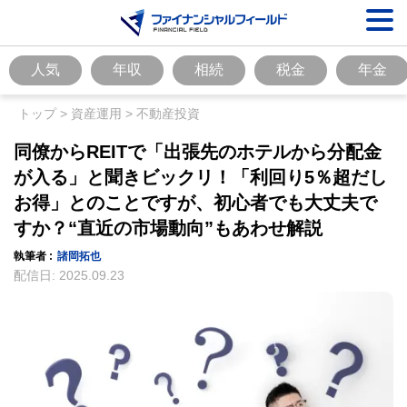
人気
年収
相続
税金
年金
トップ
>
資産運用
>
不動産投資
同僚からREITで「出張先のホテルから分配金
が入る」と聞きビックリ！「利回り5％超だし
お得」とのことですが、初心者でも大丈夫で
すか？“直近の市場動向”もあわせ解説
執筆者 :
諸岡拓也
配信日:
2025.09.23