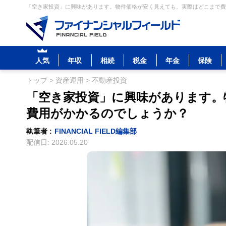
「空き家投資」に興味があります。物件価格が安く見えても、実際はどこまで費用
人気
年収
相続
税金
年金
保険
トップ
>
資産運用
>
不動産投資
「空き家投資」に興味があります。
費用がかかるのでしょうか？
執筆者 :
FINANCIAL FIELD編集部
配信日:
2026.05.20