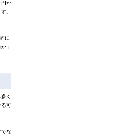
万円か
ます。
的に
のか」
も多く
かる可
けでな