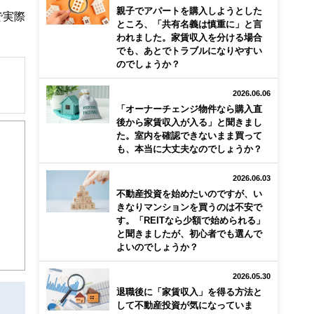
親子でアパートを購入しようとした
で実際
ところ、「共有名義は慎重に」と言
われました。家賃収入を分ける場合
でも、あとでトラブルになりやすい
のでしょうか？
2026.06.06
「オーナーチェンジ物件なら購入直
解でき
後から家賃収入が入る」と聞きまし
た。室内を確認できないまま買って
も、本当に大丈夫なのでしょうか？
画立
2026.06.03
ンナ
不動産投資を始めたいのですが、い
迎
きなりマンションを買うのは不安で
す。「REITなら少額で始められる」
と聞きましたが、初心者でも選んで
こ
よいのでしょうか？
2026.05.30
退職後に「家賃収入」を得る方法と
して不動産投資が気になっていま