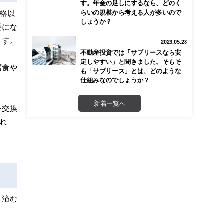
す。年金の足しにするなら、どのく
らいの規模から考える人が多いので
格以
しょうか？
要にな
ます。
2026.05.28
不動産投資では「サブリースなら安
定しやすい」と聞きました。そもそ
腐食や
も「サブリース」とは、どのような
仕組みなのでしょうか？
新着一覧へ
を交換
れ
く済む