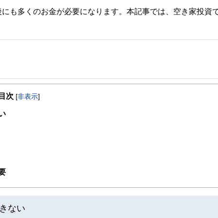
後にも多くのお金が必要になります。本記事では、空き家投資
事を、日々の暮らしにどのような影響を与えるかという視点で、お金の知識がない方でも理
目次
[
非表示
]
取得者を中心に「お金や暮らし」に関する書籍・雑誌の編集経験者で構成され、企
線のコンテンツを追求しています。
い
ンナー、弁護士、税理士、宅地建物取引士、相続診断士、住宅ローンアドバイザー、DCプラ
スト、キャリアコンサルタントなど150名以上の有資格者を執筆者・監修者として
ンなどの話をわかりやすく発信している点です。
た執筆者・監修者による執筆体制を築くことで、内容のわかりやすさはもちろんの
要
ています。
のコンシェルジュを目指します。
きない