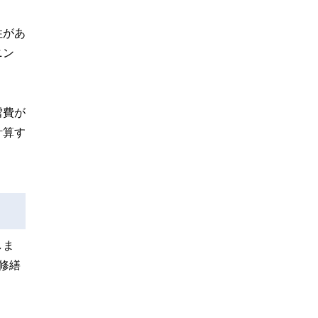
性があ
ニン
雪費が
計算す
しま
修繕