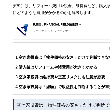
実際には、リフォーム費用や税金、維持費など、購入
にどのような費用がかかるのかを解説します。
執筆者 : FINANCIAL FIELD編集部 ▼
ファイナンシャルプランナー
FinancialField編集部は、金融、経済に関する記
るようわかりやすく発信しています。
編集部のメンバーは、ファイナンシャルプランナーの資格
案から記事掲載まですべての工程に関わることで、読者目
1
空き家投資は「物件価格の安さ」だけで判断できな
FinancialFieldの特徴は、ファイナンシャルプラ
2
購入後はリフォームや諸費用が大きくかかる
ー、公認会計士、社会保険労務士、行政書士、投資アナリ
え、むずかしく感じられる年金や税金、相続、保険、ロー
3
空き家投資は維持費や空室リスクにも注意が必要
このように編集経験豊富なメンバーと金融や経済に精通し
4
空き家投資は「総額」で収益性を判断することが重
と、読み応えのあるコンテンツと確かな情報発信を実現し
私たちは、快適でより良い生活のアイデアを提供するお金
空き家投資は「物件価格の安さ」だけで判断で