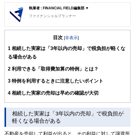
執筆者 : FINANCIAL FIELD編集部 ▼
ファイナンシャルプランナー
FinancialField編集部は、金融、経済に関する記事を、日々
の暮らしにどのような影響を与えるかという視点で、お金の
目次
知識がない方でも理解できるようわかりやすく発信していま
[
非表示
]
す。
1
相続した実家は「3年以内の売却」で税負担が軽くな
編集部のメンバーは、ファイナンシャルプランナーの資格取
る場合がある
得者を中心に「お金や暮らし」に関する書籍・雑誌の編集経
験者で構成され、企画立案から記事掲載まですべての工程に
2
利用できる「取得費加算の特例」とは？
関わることで、読者目線のコンテンツを追求しています。
FinancialFieldの特徴は、ファイナンシャルプランナー、弁
3
特例を利用するときに注意したいポイント
護士、税理士、宅地建物取引士、相続診断士、住宅ローンア
ドバイザー、DCプランナー、公認会計士、社会保険労務
4
相続した実家の売却は早めの確認が大切
士、行政書士、投資アナリスト、キャリアコンサルタントな
ど150名以上の有資格者を執筆者・監修者として迎え、むず
かしく感じられる年金や税金、相続、保険、ローンなどの話
をわかりやすく発信している点です。
相続した実家は「3年以内の売却」で税負担が
軽くなる場合がある
このように編集経験豊富なメンバーと金融や経済に精通した
執筆者・監修者による執筆体制を築くことで、内容のわかり
不動産を売却して利益が出ると、その利益に対して譲渡所
やすさはもちろんのこと、読み応えのあるコンテンツと確か