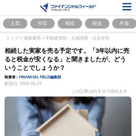
人気
年収
相続
税金
年金
トップ
>
資産運用
>
不動産売却・土地活用・注文住宅
相続した実家を売る予定です。「3年以内に売
ると税金が安くなる」と聞きましたが、どう
いうことでしょうか？
執筆者 :
FINANCIAL FIELD編集部
配信日:
2026.05.23
この記事は約
3
分で読めます。