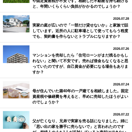
や固定資産税が不安です。相続した不動産を持ち続ける
と、年間いくらくらい負担がかかるのでしょうか？
2026.07.28
実家の庭が広いので「一部だけ貸せないか」と家族で話
しています。近所の人に駐車場として使ってもらう程度
でも、契約書を作らないとトラブルになりますか？
2026.07.26
マンションを売却したら「住宅ローンがまだ残るかもし
れない」と聞いて不安です。売れば借金もなくなると思
っていたのですが、自己資金が必要になる場合もありま
すか？
2026.07.24
母が住んでいた築40年の一戸建てを相続しました。固定
資産税や修繕費を考えると、早めに売却したほうがよい
のでしょうか？
2026.07.22
父が亡くなり、兄弟で実家を売る話になりました。姉に
「思い出の家を勝手に売らないで」と言われたのです
が、相続人のうち1人が反対していると売却はできない