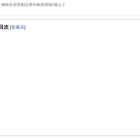
一種衛生管理者/証券外務員/英検2級など
目次
[
非表示
]