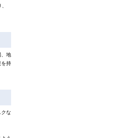
り、
場、地
提を持
スクな