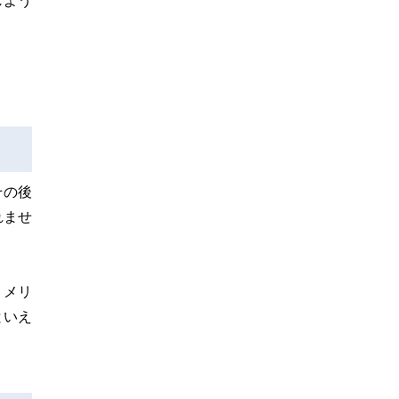
じよう
その後
れませ
うメリ
といえ