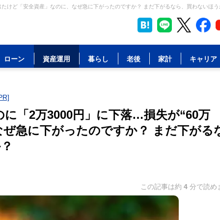
万円”出たけど「安全資産」なのに、なぜ急に下がったのですか？ まだ下がるなら、買わないほう
ローン
資産運用
暮らし
老後
家計
キャリア
R]
に「2万3000円」に下落…損失が“60万
なぜ急に下がったのですか？ まだ下がる
か？
この記事は約
4
分で読め