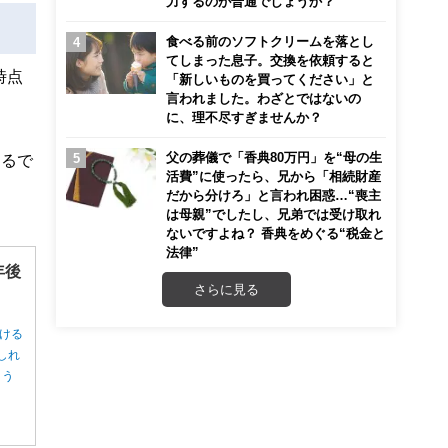
力するのが普通でしょうか？
食べる前のソフトクリームを落とし
てしまった息子。交換を依頼すると
時点
「新しいものを買ってください」と
言われました。わざとではないの
に、理不尽すぎませんか？
父の葬儀で「香典80万円」を“母の生
えるで
活費”に使ったら、兄から「相続財産
だから分けろ」と言われ困惑…“喪主
は母親”でしたし、兄弟では受け取れ
ないですよね？ 香典をめぐる“税金と
法律”
年後
さらに見る
ける
しれ
ょう