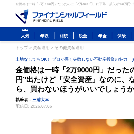
金価格は一時「2万9000円」だったのに「2万3000円」に下落…損失が“60
人気
年収
相続
税金
年金
保険
トップ
>
資産運用
>
その他資産運用
土地なしでもOK！ プロが導く失敗しない不動産投資の魅力 [P
金価格は一時「2万9000円」だったの
円”出たけど「安全資産」なのに、
ら、買わないほうがいいでしょう
執筆者 :
三浦大幸
配信日:
2026.07.06