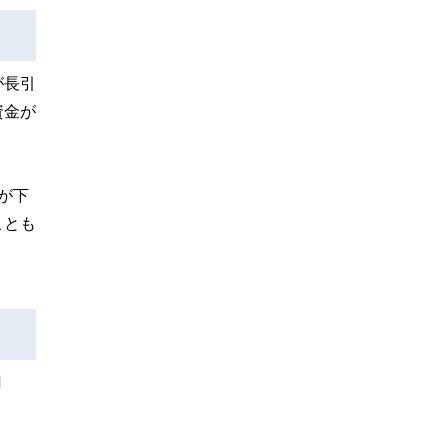
が長引
資金が
が下
ことも
円