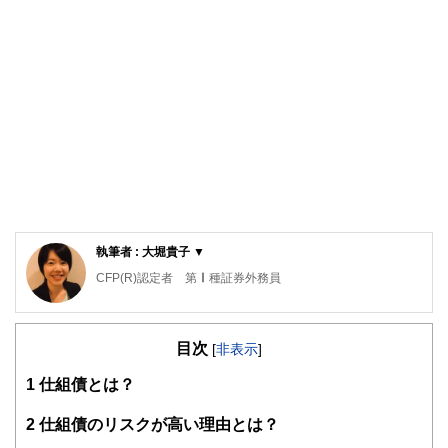
執筆者 : 大堀貴子 ▼
CFP(R)認定者 第Ⅰ種証券外務員
2008年南山大学法学部法律学科卒業後、大手証券会社で、
営業として勤務。主人のタイ赴任がきまり、退社。3年間の
目次
在タイ中、2人をタイで出産、子育てする。本帰国後、日本
[
非表示
]
で3人目を出産。現在、3人の子育てと長女の国立小学校受験
1
仕組債とは？
に奮闘中。子供への早期教育の多額の出費、住宅ローン、子
供の学資資金、また老後資金準備のため、いろいろな制度を
使って、資産運用をしています。実際の経験を踏まえた、お
2
仕組債のリスクが高い理由とは？
金に関する、役立つ情報を発信していきたいと思います。