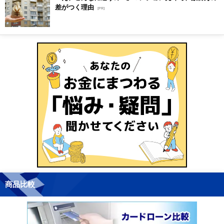
差がつく理由
[PR]
商品比較