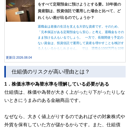
をすべて定期預金に預けようとする妻。10年後の
資産額は、投資信託で運用した場合と比べて、ど
れくらい差が出るのでしょうか？
退職金は老後の生活を支える大切な資産です。そのため、
「元本保証がある定期預金なら安心」と考え、退職金をその
まま預ける人もいるでしょう。 一方で、長期間使う予定の
ない資金は、投資信託で運用して資産を増やすことを検討す
る人もいるかもしれません。 では、退職金1000万円を10年
間運用した場合、定期預金と投資信託では資産額にどれくら
更新日:2026.08.04
い差が生まれるのでしょうか。本記事では、それぞれの特徴
を紹介するとともに、10年間運用した場合の資産額をシミュ
仕組債のリスクが高い理由とは？
レーションします。
1．株価水準や為替水準を理解している必要がある
仕組債は、株価や為替が大きく上がったり下がったりしな
いときにうまみのある金融商品です。
なぜなら、大きく値上がりするのであればその対象株式や
外貨を保有していた方が儲かるからです。また、仕組債