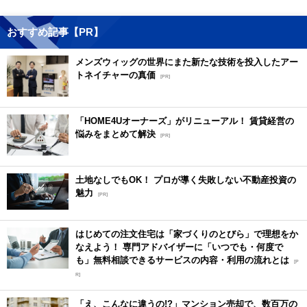
おすすめ記事【PR】
メンズウィッグの世界にまた新たな技術を投入したアー
トネイチャーの真価
[PR]
「HOME4Uオーナーズ」がリニューアル！ 賃貸経営の
悩みをまとめて解決
[PR]
土地なしでもOK！ プロが導く失敗しない不動産投資の
魅力
[PR]
はじめての注文住宅は「家づくりのとびら」で理想をか
なえよう！ 専門アドバイザーに「いつでも・何度で
も」無料相談できるサービスの内容・利用の流れとは
[P
R]
「え、こんなに違うの!?」マンション売却で、数百万の