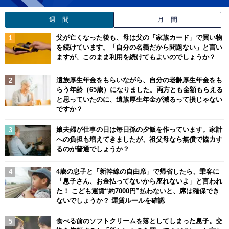
週 間
月 間
父が亡くなった後も、母は父の「家族カード」で買い物
を続けています。「自分の名義だから問題ない」と言い
ますが、このまま利用を続けてもよいのでしょうか？
遺族厚生年金をもらいながら、自分の老齢厚生年金をも
らう年齢（65歳）になりました。両方とも全額もらえる
と思っていたのに、遺族厚生年金が減るって損じゃない
ですか？
娘夫婦が仕事の日は毎日孫の夕飯を作っています。家計
への負担も増えてきましたが、祖父母なら無償で協力す
るのが普通でしょうか？
4歳の息子と「新幹線の自由席」で帰省したら、乗客に
「息子さん、お金払ってないから座れないよ」と言われ
た！ こども運賃“約7000円”払わないと、席は確保でき
ないでしょうか？ 運賃ルールを確認
食べる前のソフトクリームを落としてしまった息子。交