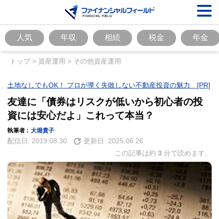
人気
年収
相続
税金
年金
トップ
>
資産運用
>
その他資産運用
土地なしでもOK！ プロが導く失敗しない不動産投資の魅力 [PR]
友達に「債券はリスクが低いから初心者の投
資には安心だよ」これって本当？
執筆者 :
大堀貴子
配信日:
2019.08.30
更新日:
2025.06.26
この記事は約
3
分で読めます。