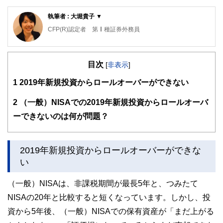
執筆者 : 大堀貴子 ▼
CFP(R)認定者 第Ⅰ種証券外務員
2008年南山大学法学部法律学科卒業後、大手証券会社で、
営業として勤務。主人のタイ赴任がきまり、退社。3年間の
目次
在タイ中、2人をタイで出産、子育てする。本帰国後、日本
[
非表示
]
で3人目を出産。現在、3人の子育てと長女の国立小学校受験
1
2019年新規投資からロールオーバーができない
に奮闘中。子供への早期教育の多額の出費、住宅ローン、子
供の学資資金、また老後資金準備のため、いろいろな制度を
使って、資産運用をしています。実際の経験を踏まえた、お
2
（一般）NISAでの2019年新規投資からロールオーバ
金に関する、役立つ情報を発信していきたいと思います。
ーできないのは何が問題？
2019年新規投資からロールオーバーができな
い
（一般）NISAは、非課税期間が最長5年と、つみたて
NISAの20年と比較すると短くなっています。しかし、投
資から5年後、（一般）NISAでの保有資産が「まだ上がる