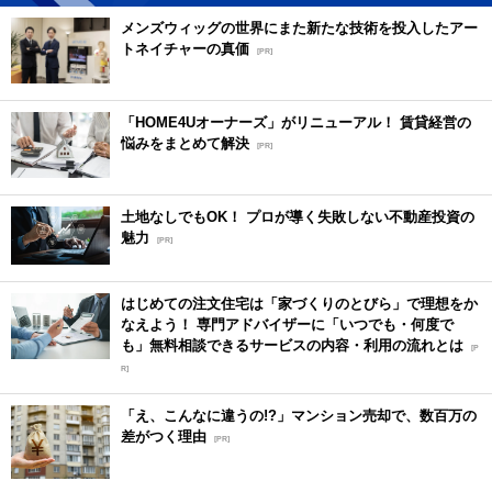
メンズウィッグの世界にまた新たな技術を投入したアー
トネイチャーの真価
[PR]
「HOME4Uオーナーズ」がリニューアル！ 賃貸経営の
悩みをまとめて解決
[PR]
土地なしでもOK！ プロが導く失敗しない不動産投資の
魅力
[PR]
はじめての注文住宅は「家づくりのとびら」で理想をか
なえよう！ 専門アドバイザーに「いつでも・何度で
も」無料相談できるサービスの内容・利用の流れとは
[P
R]
「え、こんなに違うの!?」マンション売却で、数百万の
差がつく理由
[PR]