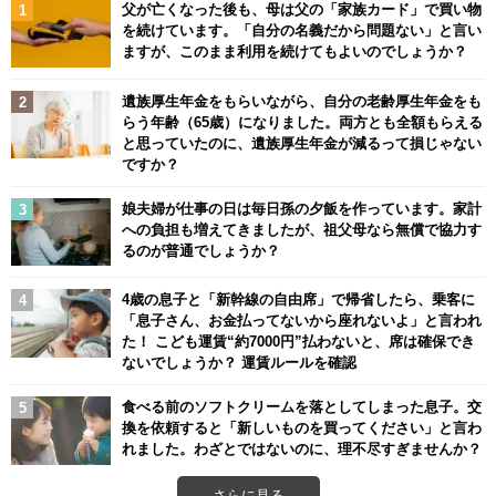
父が亡くなった後も、母は父の「家族カード」で買い物
を続けています。「自分の名義だから問題ない」と言い
ますが、このまま利用を続けてもよいのでしょうか？
遺族厚生年金をもらいながら、自分の老齢厚生年金をも
らう年齢（65歳）になりました。両方とも全額もらえる
と思っていたのに、遺族厚生年金が減るって損じゃない
ですか？
娘夫婦が仕事の日は毎日孫の夕飯を作っています。家計
への負担も増えてきましたが、祖父母なら無償で協力す
るのが普通でしょうか？
4歳の息子と「新幹線の自由席」で帰省したら、乗客に
「息子さん、お金払ってないから座れないよ」と言われ
た！ こども運賃“約7000円”払わないと、席は確保でき
ないでしょうか？ 運賃ルールを確認
食べる前のソフトクリームを落としてしまった息子。交
換を依頼すると「新しいものを買ってください」と言わ
れました。わざとではないのに、理不尽すぎませんか？
さらに見る