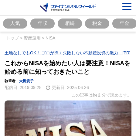
人気
年収
相続
税金
年金
トップ
>
資産運用
>
NISA
土地なしでもOK！ プロが導く失敗しない不動産投資の魅力 [PR]
これからNISAを始めたい人は要注意！NISAを
始める前に知っておきたいこと
執筆者 :
大堀貴子
配信日:
2019.09.28
更新日:
2025.06.26
この記事は約
2
分で読めます。