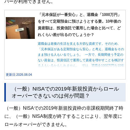
バーが利用できません。
「元本保証が一番安心」と、退職金「1000万円」
をすべて定期預金に預けようとする妻。10年後の
資産額は、投資信託で運用した場合と比べて、ど
れくらい差が出るのでしょうか？
退職金は老後の生活を支える大切な資産です。そのため、
「元本保証がある定期預金なら安心」と考え、退職金をその
まま預ける人もいるでしょう。 一方で、長期間使う予定の
ない資金は、投資信託で運用して資産を増やすことを検討す
る人もいるかもしれません。 では、退職金1000万円を10年
間運用した場合、定期預金と投資信託では資産額にどれくら
更新日:2026.08.04
い差が生まれるのでしょうか。本記事では、それぞれの特徴
を紹介するとともに、10年間運用した場合の資産額をシミュ
（一般）NISAでの2019年新規投資からロール
レーションします。
オーバーできないのは何が問題？
（一般）NISAでの2019年新規投資枠の非課税期間終了時
に、（一般）NISA制度が終了することにより、翌年度に
ロールオーバーができません。