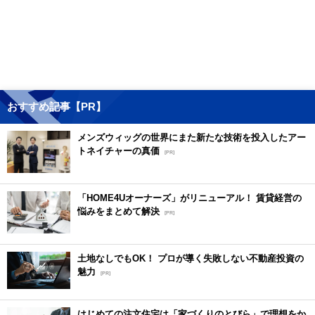
おすすめ記事【PR】
メンズウィッグの世界にまた新たな技術を投入したアー
トネイチャーの真価
[PR]
「HOME4Uオーナーズ」がリニューアル！ 賃貸経営の
悩みをまとめて解決
[PR]
土地なしでもOK！ プロが導く失敗しない不動産投資の
魅力
[PR]
はじめての注文住宅は「家づくりのとびら」で理想をか