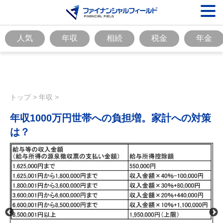
人気
年収
相続
税金
年金
トップ
>
年収
>
年収1000万円世帯への負担増。家計への対策
は？