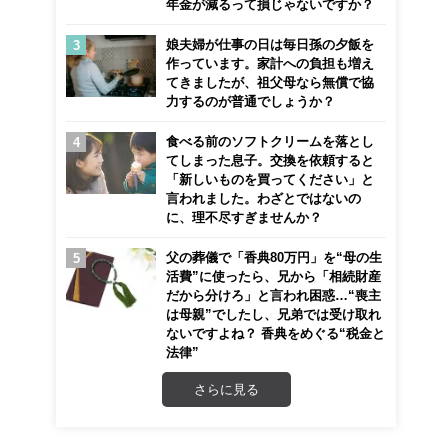
年金が減るって損じゃないですか？
娘夫婦が仕事の日は毎日孫の夕飯を
作っています。家計への負担も増え
てきましたが、祖父母なら無償で協
力するのが普通でしょうか？
食べる前のソフトクリームを落とし
てしまった息子。交換を依頼すると
「新しいものを買ってください」と
言われました。わざとではないの
に、理不尽すぎませんか？
父の葬儀で「香典80万円」を“母の生
活費”に使ったら、兄から「相続財産
だから分けろ」と言われ困惑…“喪主
は母親”でしたし、兄弟では受け取れ
ないですよね？ 香典をめぐる“税金と
法律”
さらに見る