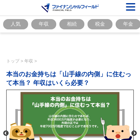
人気
年収
相続
税金
年金
トップ
>
年収
>
本当のお金持ちは「山手線の内側」に住むっ
て本当？ 年収はいくら必要？