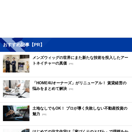
おすすめ記事【PR】
メンズウィッグの世界にまた新たな技術を投入したアー
トネイチャーの真価
[PR]
「HOME4Uオーナーズ」がリニューアル！ 賃貸経営の
悩みをまとめて解決
[PR]
土地なしでもOK！ プロが導く失敗しない不動産投資の
魅力
[PR]
はじめての注文住宅は「家づくりのとびら」で理想をか