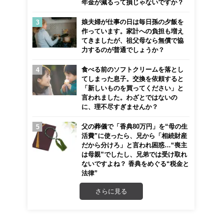
年金が減るって損じゃないですか？
娘夫婦が仕事の日は毎日孫の夕飯を
作っています。家計への負担も増え
てきましたが、祖父母なら無償で協
力するのが普通でしょうか？
食べる前のソフトクリームを落とし
てしまった息子。交換を依頼すると
「新しいものを買ってください」と
言われました。わざとではないの
に、理不尽すぎませんか？
父の葬儀で「香典80万円」を“母の生
活費”に使ったら、兄から「相続財産
だから分けろ」と言われ困惑…“喪主
は母親”でしたし、兄弟では受け取れ
ないですよね？ 香典をめぐる“税金と
法律”
さらに見る