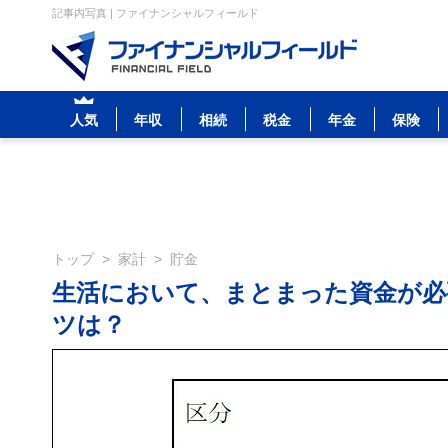
記事内写真 | ファイナンシャルフィールド
人気
年収
相続
税金
年金
保険
トップ
>
家計
>
貯金
生活において、まとまった資金が必
ツは？