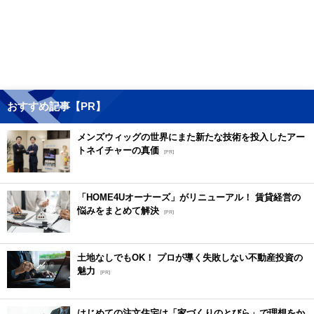
おすすめ記事【PR】
メンズウィッグの世界にまた新たな技術を投入したアー
トネイチャーの真価
[PR]
「HOME4Uオーナーズ」がリニューアル！ 賃貸経営の
悩みをまとめて解決
[PR]
土地なしでもOK！ プロが導く失敗しない不動産投資の
魅力
[PR]
はじめての注文住宅は「家づくりのとびら」で理想をか