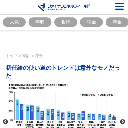
人気
年収
相続
税金
年金
トップ
>
家計
>
貯金
初任給の使い道のトレンドは意外なモノだっ
た