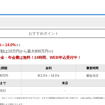
のを
おすすめポイント
%～14.0%
※1
A
額は10万円から最大800万円
※2
会金・年会費は無料！24時間、WEB申込受付中！
上限額
金利
審査時間
00万円
年2.0％～14.0％
最短当日
まで
来店
当日
-
、本カードローンの金利を年0.5％引き下げます。引き下げ適用後の金利は年1.5%~13.5%です。 お借入金利はご利用限度額
の審査により決定いたします。