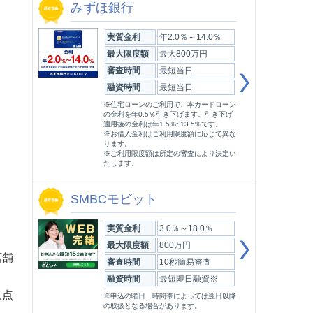
みずほ銀行
実質金利
年2.0％～14.0％
最大限度額
最大800万円
審査時間
最短当日
融資時間
最短当日
※住宅ローンのご利用で、本カードローン
の金利を年0.5％引き下げます。引き下げ
適用後の金利は年1.5%~13.5%です。
※お借入金利はご利用限度額に応じて異な
ります。
※ご利用限度額は所定の審査により決定い
たします。
SMBCモビット
実質金利
3.0％～18.0％
最大限度額
800万円
店舗
審査時間
10秒簡易審査
融資時間
最短即日融資※
意点
※申込の曜日、時間帯によっては翌日以降
の取扱となる場合があります。