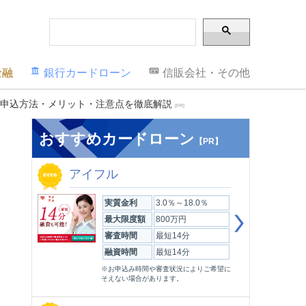
金融
銀行カードローン
信販会社・その他
結の申込方法・メリット・注意点を徹底解説
[PR]
おすすめカードローン
【PR】
アイフル
実質金利
3.0％～18.0％
最大限度額
800万円
審査時間
最短14分
融資時間
最短14分
※お申込み時間や審査状況によりご希望に
そえない場合があります。