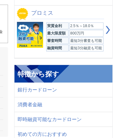
プロミス
実質金利
2.5％～18.0％
金
最大限度額
800万円
審査時間
最短3分審査も可能
融資時間
最短3分融資も可能
特徴から探す
銀行カードローン
消費者金融
即時融資可能なカードローン
初めての方におすすめ