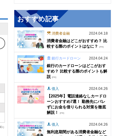
おすすめ記事
消費者金融
2024.04.18
消費者金融はどこがおすすめ？ 比
較する際のポイントはなに？
[PR]
銀行カードローン
2024.04.24
銀行のカードローンはどこがおす
すめ？ 比較する際のポイントも解
説
[PR]
借入
2024.04.26
【2025年】電話連絡なしカードロ
ーンおすすめ7選！ 勤務先にバレ
ずにお金を借りられる対策を徹底
解説！
[PR]
借入
2024.04.26
に応じ
無利息期間がある消費者金融など