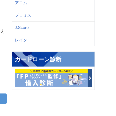
アコム
プロミス
J.Score
抑え
レイク
カードローン診断