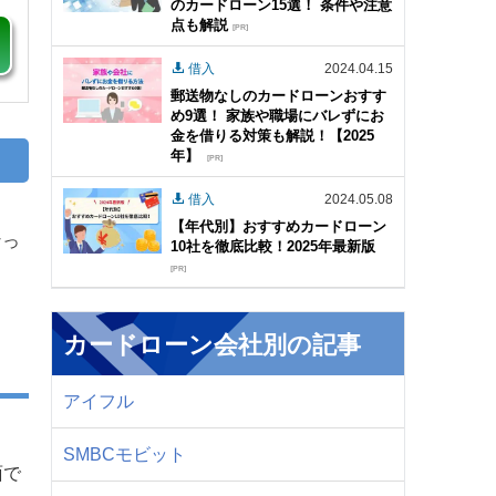
のカードローン15選！ 条件や注意
点も解説
[PR]
借入
2024.04.15
郵送物なしのカードローンおすす
め9選！ 家族や職場にバレずにお
金を借りる対策も解説！【2025
年】
[PR]
借入
2024.05.08
【年代別】おすすめカードローン
なっ
10社を徹底比較！2025年最新版
[PR]
カードローン会社別の記事
アイフル
SMBCモビット
面で