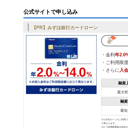
3.3
24時間申し込み可能
公式サイトで申し込み
4
みずほ銀行カードローンWeb完結の注意点
【PR】みずほ銀行カードローン
4.1
インターネット環境が必須
4.2
必要書類のアップロードは画質が鮮明なも
4.3
在籍確認がおこなわれる
・金利
年2.0
5
みずほ銀行カードローンのWeb完結に関するQ&
・ご利用限度
・さらに
入
6
まとめ
融資
最大8
融資
最短
※1 住宅ローンのご利用で
て異なります。
※2 ご利用限度額は所定