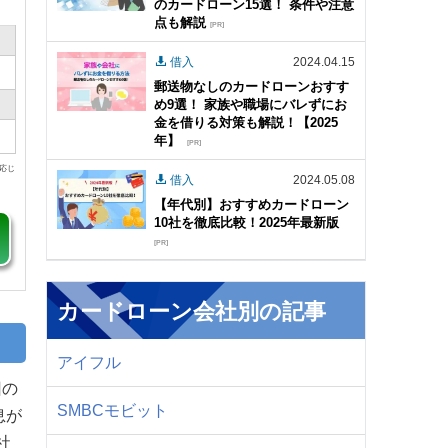
のカードローン15選！ 条件や注意
点も解説
[PR]
借入
2024.04.15
郵送物なしのカードローンおすす
め9選！ 家族や職場にバレずにお
金を借りる対策も解説！【2025
年】
[PR]
に応じ
借入
2024.05.08
【年代別】おすすめカードローン
10社を徹底比較！2025年最新版
[PR]
カードローン会社別の記事
アイフル
回の
SMBCモビット
息が
社