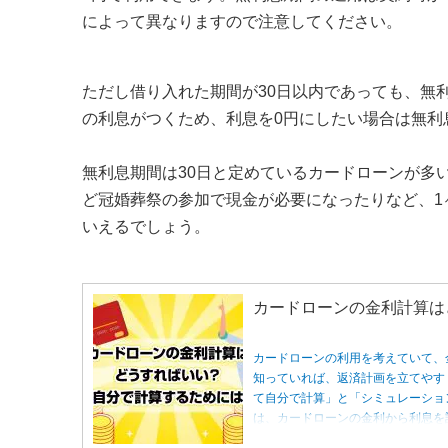
6.2
無利息期間があるカードローンの注意点2
によって異なりますので注意してください。
6.3
無利息期間があるカードローンの注意点3
7
無利息期間があるカードローンをお得に利用す
ただし借り入れた期間が30日以内であっても、無
の利息がつくため、利息を0円にしたい場合は無利
8
無利息期間があるおすすめカードローンまとめ
無利息期間は30日と定めているカードローンが多
ど冠婚葬祭の参加で現金が必要になったりなど、1
いえるでしょう。
カードローンの金利計算は
カードローンの利用を考えていて、
知っていれば、返済計画を立てやす
て自分で計算」と「シミュレーショ
は、カードローンの金利から利息を