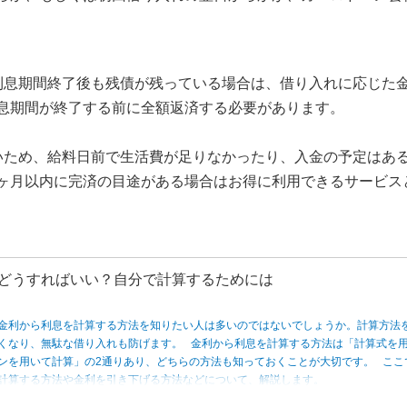
：通常の金利を知っておく
：無利息期間中に借りすぎない
る方法
利息期間終了後も残債が残っている場合は、借り入れに応じた
息期間が終了する前に全額返済する必要があります。
いため、給料日前で生活費が足りなかったり、入金の予定はあ
ヶ月以内に完済の目途がある場合はお得に利用できるサービス
どうすればいい？自分で計算するためには
金利から利息を計算する方法を知りたい人は多いのではないでしょうか。計算方法
くなり、無駄な借り入れも防げます。 金利から利息を計算する方法は「計算式を
ンを用いて計算」の2通りあり、どちらの方法も知っておくことが大切です。 ここ
計算する方法や金利を引き下げる方法などについて、解説します。