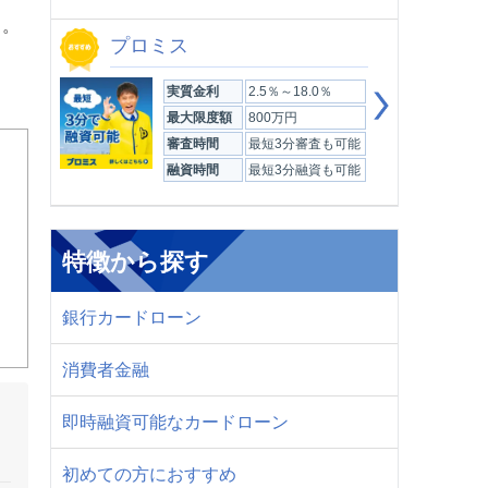
う。
プロミス
実質金利
2.5％～18.0％
最大限度額
800万円
審査時間
最短3分審査も可能
融資時間
最短3分融資も可能
特徴から探す
銀行カードローン
消費者金融
即時融資可能なカードローン
初めての方におすすめ