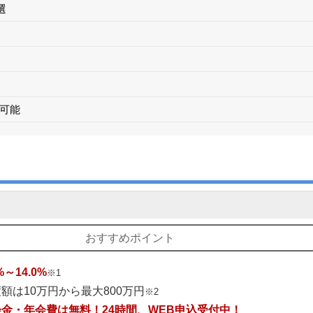
選
可能
息
ス
0日間無利息
利息0円
おすすめポイント
00万円
%～14.0%
※1
額は10万円から最大800万円
※2
会金・年会費は無料！24時間、WEB申込受付中！
！