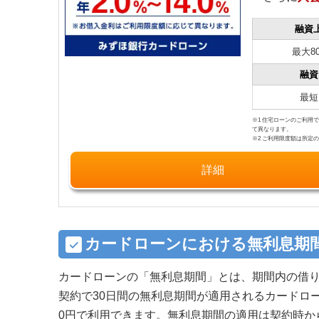
2.13
ライフティ：最大35日間利息0円サービス
融資
2.14
イオン銀行カードローン：契約者限定の優
最大8
2.15
オリックス・クレジット：初回30日間利
融資
最短
3
無利息期間があるカードローンの選び方
※1 住宅ローンのご利用で
4
無利息期間があるカードローンのメリット
て異なります。
※2 ご利用限度額は所定
4.1
無利息期間があるカードローンのメリット
詳細
4.2
無利息期間があるカードローンのメリット
5
無利息期間があるカードローンのデメリット
5.1
無利息期間があるカードローンのデメリッ
カードローンにおける無利息期
5.2
無利息期間があるカードローンのデメリッ
カードローンの「無利息期間」とは、期間内の借
6
無利息期間があるカードローンを利用する際の
契約で30日間の無利息期間が適用されるカードロ
6.1
無利息期間があるカードローンの注意点1
0円で利用できます。無利息期間の適用は契約時か