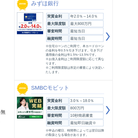
みずほ銀行
実質金利
年2.0％～14.0％
最大限度額
最大800万円
審査時間
最短当日
融資時間
最短当日
※住宅ローンのご利用で、本カードローン
の金利を年0.5％引き下げます。引き下げ
適用後の金利は年1.5%~13.5%です。
※お借入金利はご利用限度額に応じて異な
ります。
※ご利用限度額は所定の審査により決定い
たします。
SMBCモビット
実質金利
3.0％～18.0％
最大限度額
800万円
め無
審査時間
10秒簡易審査
。
融資時間
最短即日融資※
※申込の曜日、時間帯によっては翌日以降
の取扱となる場合があります。