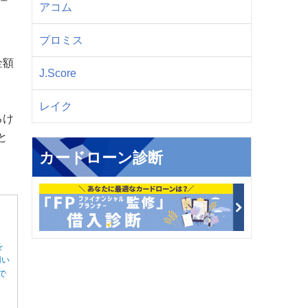
アコム
プロミス
金額
J.Score
レイク
るけ
と
カードローン診断
を
用い
で