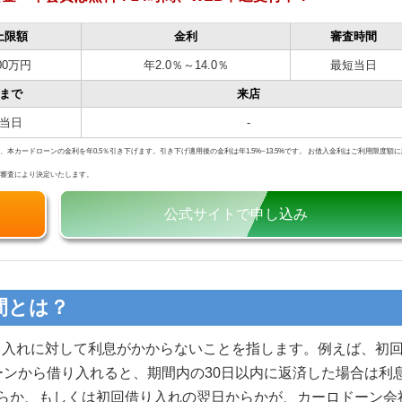
上限額
金利
審査時間
遇金利と30日間利息0円
00万円
年2.0％～14.0％
最短当日
息0円サービス
まで
来店
当日
-
、本カードローンの金利を年0.5％引き下げます。引き下げ適用後の金利は年1.5%~13.5%です。 お借入金利はご利用限度額
の審査により決定いたします。
1：短期間で利息の負担なく利用できる
公式サイトで申し込み
2：期間内であれば何度借り入れても無利息
ト1：借りる予定がないのに契約すると無駄になる
間とは？
ト2：無利息期間は初回申し込み限定
り入れに対して利息がかからないことを指します。例えば、初
注意点
ーンから借り入れると、期間内の30日以内に返済した場合は利
：無利息期間中も返済は必要
らか、もしくは初回借り入れの翌日からかが、カーロドーン会