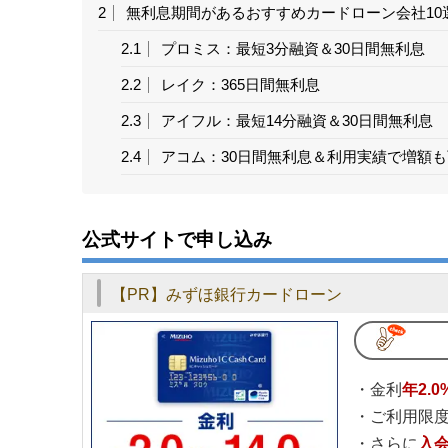
2
無利息期間があるおすすめカードローン会社10
2.1
プロミス：最短3分融資＆30日間無利息
2.2
レイク：365日間無利息
2.3
アイフル：最短14分融資＆30日間無利息
2.4
アコム：30日間無利息＆利用実績で増額も
2.5
ベルーナノーティス：初回最大14日間無利
2.6
ダイレクトワン：最大55日間無利息サービ
公式サイトで申し込み
2.7
静岡銀行カードローン：新規契約者限定6
【PR】みずほ銀行カードローン
2.8
PayPay銀行カードローン：30日間無利息
2.9
東京スター銀行カードローン：最大30日間
2.10
楽天銀行スーパーローン：ご利用限度額8
・金利
年2.0
2.11
セントラル：最大30日間利息0円サービス
・ご利用限度
・さらに
入
2.12
フタバ：たった3問で融資の可否が分かる