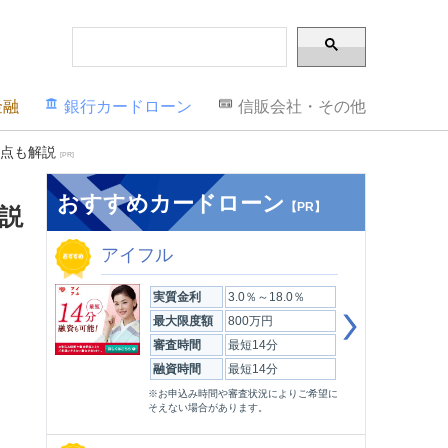
金融
銀行カードローン
信販会社・その他
意点も解説
[PR]
おすすめカードローン
【PR】
説
アイフル
実質金利
3.0％～18.0％
最大限度額
800万円
審査時間
最短14分
融資時間
最短14分
※お申込み時間や審査状況によりご希望に
そえない場合があります。