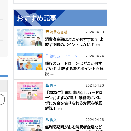
おすすめ記事
消費者金融
2024.04.18
消費者金融はどこがおすすめ？ 比
較する際のポイントはなに？
[PR]
銀行カードローン
2024.04.24
銀行のカードローンはどこがおす
すめ？ 比較する際のポイントも解
説
[PR]
借入
2024.04.26
【2025年】電話連絡なしカードロ
ーンおすすめ7選！ 勤務先にバレ
ずにお金を借りられる対策を徹底
解説！
[PR]
借入
2024.04.26
無利息期間がある消費者金融など