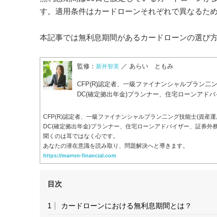
す。適用条件はカードローンそれぞれで異なるた
本記事では無利息期間があるカードローンの選び
監修：
／ あらい ともみ
新井智美
CFP(R)認定者、一級ファイナンシャルプラン二ン
DC(確定拠出年金)プランナー、住宅ローンアド
CFP(R)認定者、一級ファイナンシャルプラン二ング技能士(資産運
DC(確定拠出年金)プランナー、住宅ローンアドバイザー、証券外
聞くのは耳ではなく心です。
あなたの潜在意識を読み取り、問題解決へと導きます。
https://marron-financial.com
目次
1
カードローンにおける無利息期間とは？