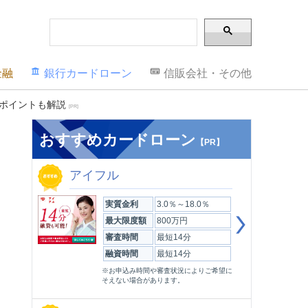
金融
銀行カードローン
信販会社・その他
のポイントも解説
[PR]
おすすめカードローン
【PR】
アイフル
実質金利
3.0％～18.0％
最大限度額
800万円
審査時間
最短14分
融資時間
最短14分
※お申込み時間や審査状況によりご希望に
そえない場合があります。