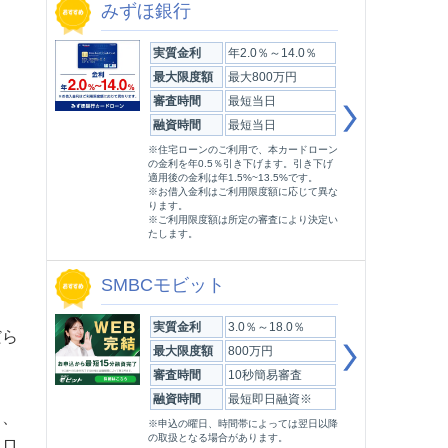
みずほ銀行
実質金利
年2.0％～14.0％
最大限度額
最大800万円
審査時間
最短当日
融資時間
最短当日
※住宅ローンのご利用で、本カードローン
の金利を年0.5％引き下げます。引き下げ
適用後の金利は年1.5%~13.5%です。
※お借入金利はご利用限度額に応じて異な
ります。
※ご利用限度額は所定の審査により決定い
たします。
SMBCモビット
実質金利
3.0％～18.0％
だら
最大限度額
800万円
審査時間
10秒簡易審査
融資時間
最短即日融資※
と、
※申込の曜日、時間帯によっては翌日以降
の取扱となる場合があります。
ドロ