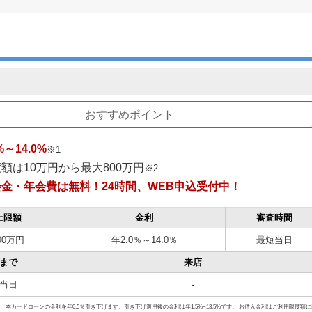
制限を受ける？
ードローンと比較
3選
おすすめポイント
B完結】
%～14.0%
※1
】
額は10万円から最大800万円
※2
会金・年会費は無料！24時間、WEB申込受付中！
ン）【信頼度が高くて安心】
上限額
金利
審査時間
00万円
年2.0％～14.0％
最短当日
まで
来店
当日
-
、本カードローンの金利を年0.5％引き下げます。引き下げ適用後の金利は年1.5%~13.5%です。 お借入金利はご利用限度額