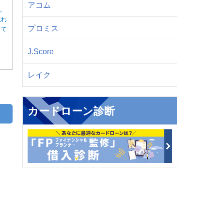
アコム
し
流れ
プロミス
して
J.Score
レイク
カードローン診断