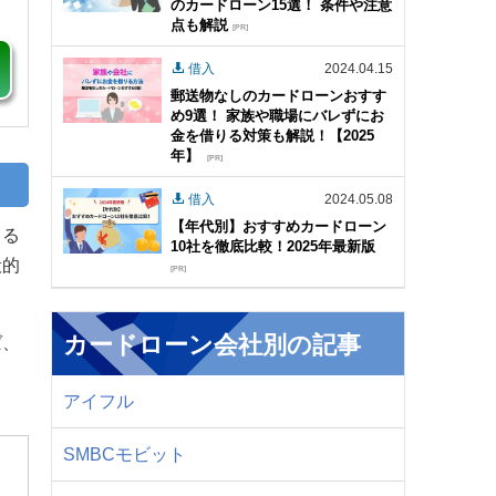
のカードローン15選！ 条件や注意
点も解説
[PR]
借入
2024.04.15
郵送物なしのカードローンおすす
め9選！ 家族や職場にバレずにお
金を借りる対策も解説！【2025
年】
[PR]
借入
2024.05.08
【年代別】おすすめカードローン
きる
10社を徹底比較！2025年最新版
般的
[PR]
カードローン会社別の記事
ば、
アイフル
SMBCモビット