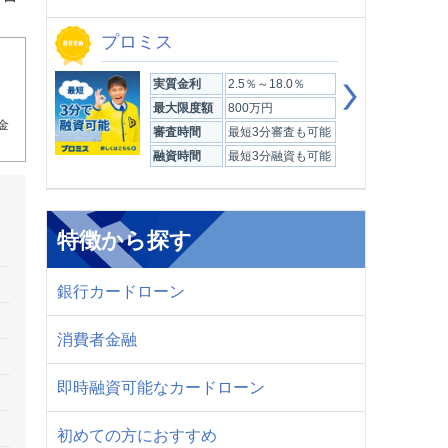
プロミス
実質金利
2.5％～18.0％
最大限度額
800万円
金
審査時間
最短3分審査も可能
融資時間
最短3分融資も可能
特徴から探す
銀行カードローン
消費者金融
即時融資可能なカードローン
初めての方におすすめ