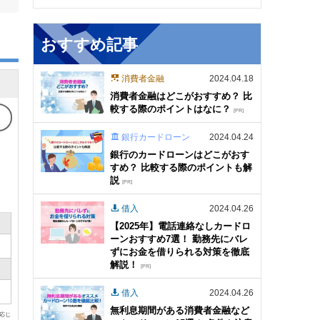
おすすめ記事
消費者金融
2024.04.18
消費者金融はどこがおすすめ？ 比
較する際のポイントはなに？
[PR]
銀行カードローン
2024.04.24
銀行のカードローンはどこがおす
すめ？ 比較する際のポイントも解
説
[PR]
借入
2024.04.26
【2025年】電話連絡なしカードロ
ーンおすすめ7選！ 勤務先にバレ
ずにお金を借りられる対策を徹底
解説！
[PR]
借入
2024.04.26
無利息期間がある消費者金融など
に応じ