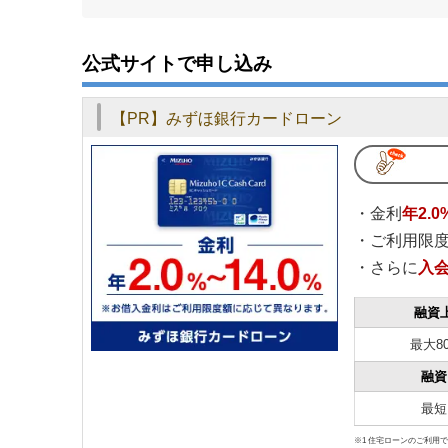
3.2
総量規制の対象となる貸金業者とは？
3.3
銀行は貸金業者ではないのに、総量規制の
公式サイトで申し込み
4
銀行カードローンの審査は甘い？ 消費者金融カ
【PR】みずほ銀行カードローン
5
即日借りられる銀行カードローンはない？
6
【最新2023年版】おすすめの銀行カードローン
6.1
楽天銀行スーパーローン【金利が低くWE
・金利
年2.0
6.2
みずほ銀行カードローン【0.5％金利優遇
・ご利用限度
・さらに
入
6.3
バンクイック（三菱ＵＦＪ銀行カードロー
7
おすすめの銀行カードローンまとめ
融資
最大8
融資
最短
※1 住宅ローンのご利用で