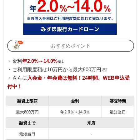
選ぶ際のポイント
7
カードローンの利用時に在宅確認の電話連絡がくる原
因
8
カードローン申し込みで在宅確認の電話連絡がくる可
能性を下げる方法・対策
おすすめポイント
8.1
申し込み後すぐ電話する
・金利
年2.0%～14.0%
※1
8.2
書類の不備をなくす
・ご利用限度額は10万円から最大800万円
※2
・さらに
入会金・年会費は無料！24時間、WEB申込受
8.3
借入金額を低めに設定する
付中！
9
在宅確認の電話連絡なしで借りられるカードローンを
利用できる人の条件
融資上限額
金利
審査時間
10
在宅確認の電話連絡なしで借りられるカードローンを
最大800万円
年2.0％～14.0％
最短当日
利用できない理由
融資まで
来店
11
カードローン申し込み時に在宅確認の電話連絡を避け
最短当日
-
られないケース