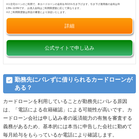
※1 住宅ローンのご利用で、本カードローンの金利を年0.5％引き下げます。引き下げ適用後の金利は年
12
カードローン利用時に在宅確認の電話連絡が勤務先に
1.5%~13.5%です。 お借入金利はご利用限度額に応じて異なります。
※2 ご利用限度額は所定の審査により決定いたします。
バレないための対処法
詳細
12.1
在宅確認の電話連絡が勤務先にバレないための
対処法1：あらかじめ職場に伝えておく
12.2
在宅確認の電話連絡が勤務先にバレないための
公式サイトで申し込み
対処法2：住所変更は速やかに済ます
12.3
在宅確認の電話連絡が勤務先にバレないための
対処法3：滞納を放置しない
勤務先にバレずに借りられるカードローンが
13
在宅確認の電話連絡なしで借入できるカードローンを
ある？
利用する際の注意点
カードローンを利用していることが勤務先にバレる原因
13.1
滞納はしない
は、「電話による在籍確認」による可能性が高いです。カ
13.2
カードや明細書は見られないようにする
ードローン会社は申し込み者の返済能力の有無を審査する
14
カードローン以外で勤務先への電話連絡なしのローン
義務があるため、基本的には本当に申告した会社に勤めて
毎月給与をもらっているか電話により確認します。
15
在宅確認の電話連絡なしで借入できるカードローンに