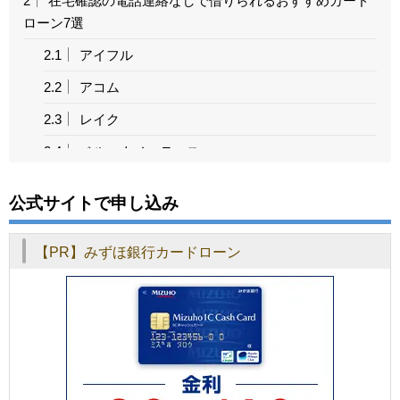
2
在宅確認の電話連絡なしで借りられるおすすめカード
ローン7選
2.1
アイフル
2.2
アコム
2.3
レイク
2.4
ベルーナノーティス
2.5
もみじ銀行カードローン
公式サイトで申し込み
2.6
八十二銀行カードローン
2.7
みんなの銀行Loan
【PR】みずほ銀行カードローン
3
【大手消費者金融】カードローンの特徴
4
【銀行系】カードローンの特徴
5
電話連絡をできるだけ避けたい場合は大手消費者金融
がおすすめ
6
在宅確認の電話連絡なしで借りられるカードローンを