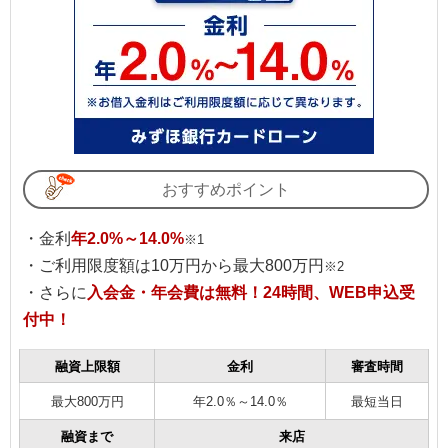
おすすめポイント
・金利
年2.0%～14.0%
※1
・ご利用限度額は10万円から最大800万円
※2
・さらに
入会金・年会費は無料！24時間、WEB申込受
付中！
融資上限額
金利
審査時間
最大800万円
年2.0％～14.0％
最短当日
融資まで
来店