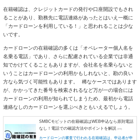
関してよくある質問
在籍確認は、クレジットカードの発行や口座開設でもされ
15.1
Q1：アルバイトや派遣社員でも借りられる？
ることがあり、勤務先に電話連絡があったとはいえ一概に
「カードローンを利用している！」と思われることは少な
15.2
Q2：オペレーターに伝えれば絶対電話連絡がこ
いです。
ない？
15.3
Q3：契約書類等は自宅に送られてくる？
カードローンの在籍確認の多くは「オペレーター個人名を
名乗る電話」であり、さらに配慮されている企業では非通
15.4
Q4：利用の予定がない場合はどうやって解約す
知でかけてくることもありますが、会社名を名乗らないと
る？
いうことはカードローンの利用かもしれないと、勘の良い
16
まとめ
方なら気づく可能性もあります。 稀なケースではあります
が、かかってきた番号を検索されるなど万が一の場合には
カードローンの利用が知られてしまうため、最初から電話
連絡なしのカードローンを選ぶべきともいえるでしょう。
SMBCモビットの在籍確認はWEB申込なら原則電話
なし！電話での確認方法やポイントを解説
[PR]
カードローンの審査で行われる在籍確認は、申込者が申