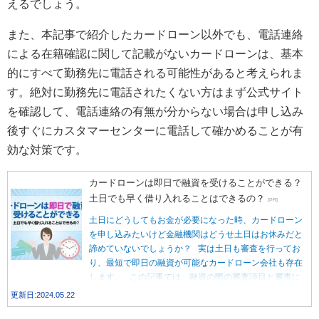
えるでしょう。
また、本記事で紹介したカードローン以外でも、電話連絡
による在籍確認に関して記載がないカードローンは、基本
的にすべて勤務先に電話される可能性があると考えられま
す。絶対に勤務先に電話されたくない方はまず公式サイト
を確認して、電話連絡の有無が分からない場合は申し込み
後すぐにカスタマーセンターに電話して確かめることが有
効な対策です。
カードローンは即日で融資を受けることができる？
土日でも早く借り入れることはできるの？
[PR]
土日にどうしてもお金が必要になった時、カードローン
を申し込みたいけど金融機関はどうせ土日はお休みだと
諦めていないでしょうか？ 実は土日も審査を行ってお
り、最短で即日の融資が可能なカードローン会社も存在
します。 この記事では、融資の際の審査項目と審査に
かかる時間を解説し、土日も融資を受けられるおすすめ
更新日:2024.05.22
のカードローン会社をご紹介します。