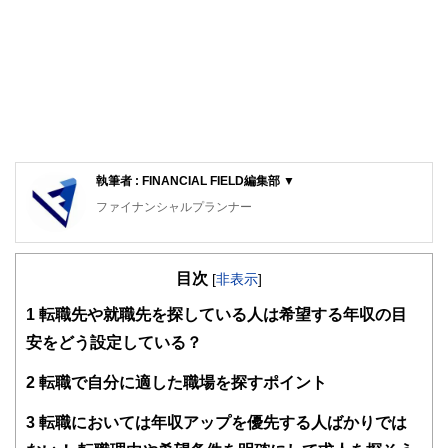
執筆者 : FINANCIAL FIELD編集部 ▼
ファイナンシャルプランナー
FinancialField編集部は、金融、経済に関する記事を、日々
の暮らしにどのような影響を与えるかという視点で、お金の
目次
知識がない方でも理解できるようわかりやすく発信していま
[
非表示
]
す。
1
転職先や就職先を探している人は希望する年収の目
編集部のメンバーは、ファイナンシャルプランナーの資格取
安をどう設定している？
得者を中心に「お金や暮らし」に関する書籍・雑誌の編集経
験者で構成され、企画立案から記事掲載まですべての工程に
2
転職で自分に適した職場を探すポイント
関わることで、読者目線のコンテンツを追求しています。
FinancialFieldの特徴は、ファイナンシャルプランナー、弁
3
転職においては年収アップを優先する人ばかりでは
護士、税理士、宅地建物取引士、相続診断士、住宅ローンア