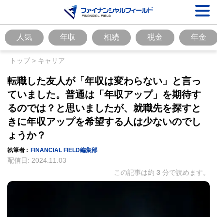
人気
年収
相続
税金
年金
トップ
>
キャリア
転職した友人が「年収は変わらない」と言っ
ていました。普通は「年収アップ」を期待す
るのでは？と思いましたが、就職先を探すと
きに年収アップを希望する人は少ないのでし
ょうか？
執筆者 :
FINANCIAL FIELD編集部
配信日:
2024.11.03
この記事は約
3
分で読めます。