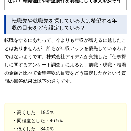
ない！ 転職理由や希望条件を明確にして求人を探そう
ドバイザー、DCプランナー、公認会計士、社会保険労務
士、行政書士、投資アナリスト、キャリアコンサルタントな
ど150名以上の有資格者を執筆者・監修者として迎え、むず
かしく感じられる年金や税金、相続、保険、ローンなどの話
転職先や就職先を探している人は希望する年
をわかりやすく発信している点です。
収の目安をどう設定している？
このように編集経験豊富なメンバーと金融や経済に精通した
執筆者・監修者による執筆体制を築くことで、内容のわかり
転職をするにあたって、今よりも年収が増えるに越したこ
やすさはもちろんのこと、読み応えのあるコンテンツと確か
とはありませんが、誰もが年収アップを優先しているわけ
な情報発信を実現しています。
ではないようです。株式会社アイデムが実施した「仕事探
私たちは、快適でより良い生活のアイデアを提供するお金の
コンシェルジュを目指します。
しに関するアンケート調査」によると、前職・現職・相場
の金額と比べて希望年収の目安をどう設定したかという質
問の回答結果は以下の通りです。
・高くした：19.5％
・同程度とした：46.5％
・低くした：34.0％