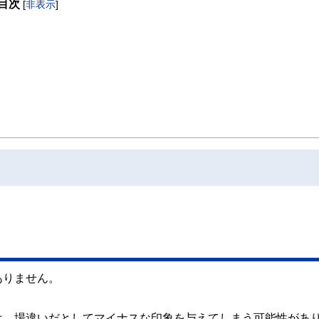
目次
[
非表示
]
ありません。
は、場違いだとしてマイナスな印象を与えてしまう可能性があ