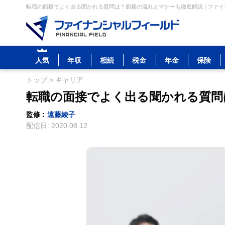
転職の面接でよく出る聞かれる質問は？面接の流れとマナーも徹底解説 | ファ
人気
年収
相続
税金
年金
保険
トップ
>
キャリア
転職の面接でよく出る聞かれる質問
監修 :
遠藤綾子
配信日:
2020.08.12