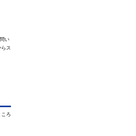
問い
からス
ところ