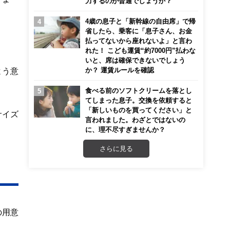
力するのが普通でしょうか？
4歳の息子と「新幹線の自由席」で帰
省したら、乗客に「息子さん、お金
払ってないから座れないよ」と言わ
れた！ こども運賃“約7000円”払わな
いと、席は確保できないでしょう
か？ 運賃ルールを確認
よう意
食べる前のソフトクリームを落とし
てしまった息子。交換を依頼すると
「新しいものを買ってください」と
サイズ
言われました。わざとではないの
に、理不尽すぎませんか？
さらに見る
の用意