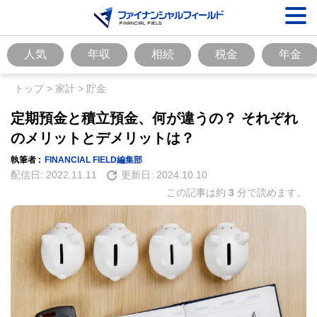
人気
年収
相続
税金
年金
トップ
>
家計
>
貯金
定期預金と積立預金、何が違うの？ それぞれ
のメリットとデメリットは？
執筆者 :
FINANCIAL FIELD編集部
配信日:
2022.11.11
更新日:
2024.10.10
この記事は約
3
分で読めます。