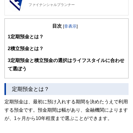
ファイナンシャルプランナー
FinancialField編集部は、金融、経済に関する記事を、日々
の暮らしにどのような影響を与えるかという視点で、お金の
目次
知識がない方でも理解できるようわかりやすく発信していま
[
非表示
]
す。
1
定期預金とは？
編集部のメンバーは、ファイナンシャルプランナーの資格取
得者を中心に「お金や暮らし」に関する書籍・雑誌の編集経
2
積立預金とは？
験者で構成され、企画立案から記事掲載まですべての工程に
関わることで、読者目線のコンテンツを追求しています。
3
定期預金と積立預金の選択はライフスタイルに合わせ
FinancialFieldの特徴は、ファイナンシャルプランナー、弁
て選ぼう
護士、税理士、宅地建物取引士、相続診断士、住宅ローンア
ドバイザー、DCプランナー、公認会計士、社会保険労務
士、行政書士、投資アナリスト、キャリアコンサルタントな
定期預金とは？
ど150名以上の有資格者を執筆者・監修者として迎え、むず
かしく感じられる年金や税金、相続、保険、ローンなどの話
をわかりやすく発信している点です。
定期預金は、最初に預け入れする期間を決めたうえで利用
する預金です。預金期間は幅があり、金融機関によります
このように編集経験豊富なメンバーと金融や経済に精通した
執筆者・監修者による執筆体制を築くことで、内容のわかり
が、1ヶ月から10年程度まで選ぶことができます。
やすさはもちろんのこと、読み応えのあるコンテンツと確か
な情報発信を実現しています。