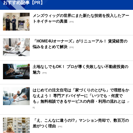
おすすめ記事【PR】
メンズウィッグの世界にまた新たな技術を投入したアー
トネイチャーの真価
[PR]
「HOME4Uオーナーズ」がリニューアル！ 賃貸経営の
悩みをまとめて解決
[PR]
土地なしでもOK！ プロが導く失敗しない不動産投資の
魅力
[PR]
はじめての注文住宅は「家づくりのとびら」で理想をか
なえよう！ 専門アドバイザーに「いつでも・何度で
も」無料相談できるサービスの内容・利用の流れとは
[P
R]
「え、こんなに違うの!?」マンション売却で、数百万の
差がつく理由
[PR]