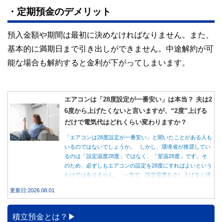
・定期預金のデメリット
預入金額や期間は最初に決めなければなりません。また、
基本的に満期日まで引き出しができません。中途解約が可
能な場合も解約すると金利が下がってしまいます。
エアコンは「28度設定が一番安い」は本当？ 夫は2
6度から上げたくないと言いますが、“2度”上げる
だけで電気代はどれくらい変わりますか？
「エアコンは28度設定が一番安い」と聞いたことがある人も
いるのではないでしょうか。 しかし、環境省が推奨してい
るのは「設定温度28度」ではなく、「室温28度」です。そ
のため、必ずしもエアコンの設定を28度にすればよいという
わけではありません。 一方で、設定温度を少し上げると消
費電力が減り、電気代の節約につながる可能性があることも
更新日:2026.08.01
事実です。では、26度から28度へ2度上げた場合、電気代は
どれくらい変わるのでしょうか。 本記事では、公的機関の
データをもとに、節約効果の目安と快適に過ごすためのポイ
積立預金とは？
ントを分かりやすく解説します。