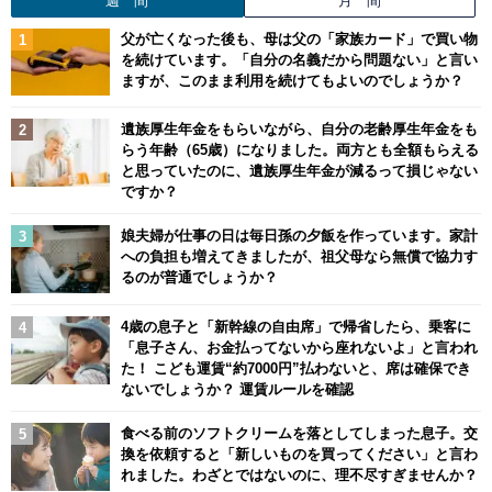
父が亡くなった後も、母は父の「家族カード」で買い物
を続けています。「自分の名義だから問題ない」と言い
ますが、このまま利用を続けてもよいのでしょうか？
遺族厚生年金をもらいながら、自分の老齢厚生年金をも
らう年齢（65歳）になりました。両方とも全額もらえる
と思っていたのに、遺族厚生年金が減るって損じゃない
ですか？
娘夫婦が仕事の日は毎日孫の夕飯を作っています。家計
への負担も増えてきましたが、祖父母なら無償で協力す
るのが普通でしょうか？
4歳の息子と「新幹線の自由席」で帰省したら、乗客に
「息子さん、お金払ってないから座れないよ」と言われ
た！ こども運賃“約7000円”払わないと、席は確保でき
ないでしょうか？ 運賃ルールを確認
食べる前のソフトクリームを落としてしまった息子。交
換を依頼すると「新しいものを買ってください」と言わ
れました。わざとではないのに、理不尽すぎませんか？