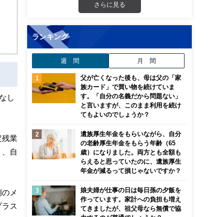
さらに見る
ンナ
迎
ランキング
こ
週 間
月 間
父が亡くなった後も、母は父の「家
族カード」で買い物を続けていま
す。「自分の名義だから問題ない」
なし
と言いますが、このまま利用を続け
てもよいのでしょうか？
遺族厚生年金をもらいながら、自分
定残業
の老齢厚生年金をもらう年齢（65
く、自
歳）になりました。両方とも全額も
らえると思っていたのに、遺族厚生
年金が減るって損じゃないですか？
娘夫婦が仕事の日は毎日孫の夕飯を
側のメ
作っています。家計への負担も増え
プラス
てきましたが、祖父母なら無償で協