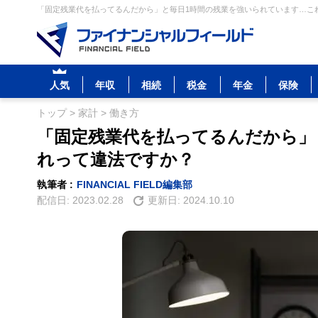
「固定残業代を払ってるんだから」と毎日1時間の残業を強いられています…これ
人気
年収
相続
税金
年金
保険
トップ
>
家計
>
働き方
「固定残業代を払ってるんだから」
れって違法ですか？
執筆者 :
FINANCIAL FIELD編集部
配信日:
2023.02.28
更新日:
2024.10.10