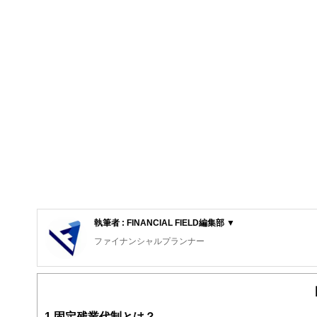
執筆者 : FINANCIAL FIELD編集部 ▼
ファイナンシャルプランナー
FinancialField編集部は、金融、経済に関する記
るようわかりやすく発信しています。
編集部のメンバーは、ファイナンシャルプランナーの資格
案から記事掲載まですべての工程に関わることで、読者目
1
固定残業代制とは？