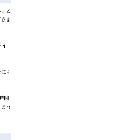
る」と
できま
ライ
たにも
時間
しまう