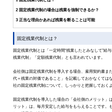
FinancialFieldの特徴は、ファイナンシャルプラ
2
固定残業代制の場合は残業を強制できるか？
ー、公認会計士、社会保険労務士、行政書士、投資アナリ
え、むずかしく感じられる年金や税金、相続、保険、ロー
3
正当な理由かあれば残業を断ることは可能
このように編集経験豊富なメンバーと金融や経済に精通し
と、読み応えのあるコンテンツと確かな情報発信を実現し
固定残業代制とは？
私たちは、快適でより良い生活のアイデアを提供するお金
固定残業代制とは「一定時間“残業したとみなして”給
残業代制」「定額残業代制」とも言われています。
会社側は固定残業代制を導入する場合、雇用契約書ま
代＝残業の対価であること」を記載しておかなくては
社の固定残業代制について、しっかりと把握しておく
固定残業代制を導入した場合の「会社側のメリット」
リット」は、毎月安定した給与をもらえることです。