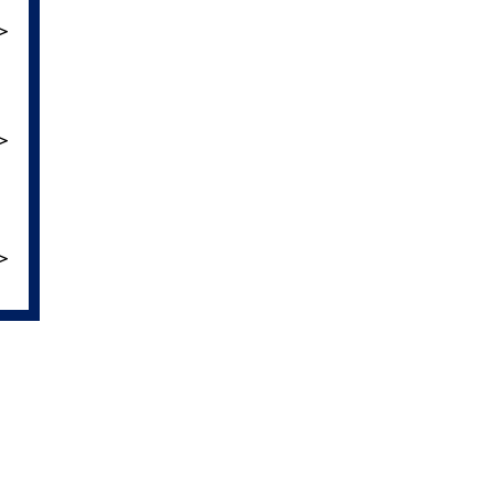
＞
＞
＞