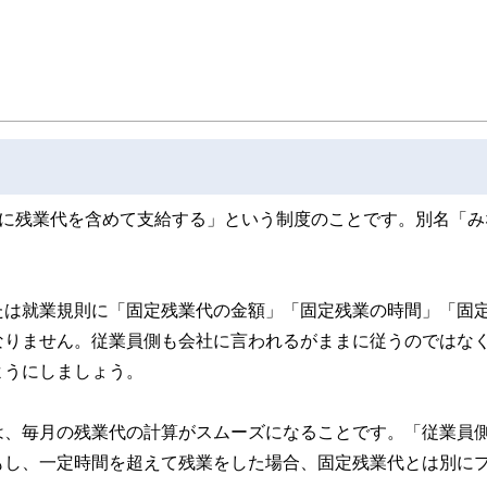
ンナー、弁護士、税理士、宅地建物取引士、相続診断士、住宅ローンアドバイザー、DCプラ
スト、キャリアコンサルタントなど150名以上の有資格者を執筆者・監修者として
ンなどの話をわかりやすく発信している点です。
た執筆者・監修者による執筆体制を築くことで、内容のわかりやすさはもちろんの
ています。
のコンシェルジュを目指します。
与に残業代を含めて支給する」という制度のことです。別名「み
たは就業規則に「固定残業代の金額」「固定残業の時間」「固
なりません。従業員側も会社に言われるがままに従うのではな
ようにしましょう。
は、毎月の残業代の計算がスムーズになることです。「従業員
もし、一定時間を超えて残業をした場合、固定残業代とは別に