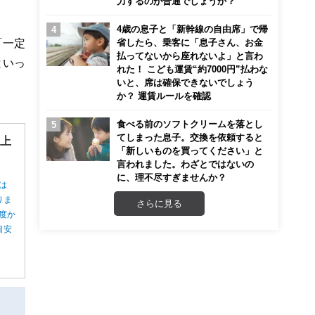
力するのが普通でしょうか？
4歳の息子と「新幹線の自由席」で帰
「一定
省したら、乗客に「息子さん、お金
払ってないから座れないよ」と言わ
といっ
れた！ こども運賃“約7000円”払わな
いと、席は確保できないでしょう
か？ 運賃ルールを確認
食べる前のソフトクリームを落とし
てしまった息子。交換を依頼すると
”上
「新しいものを買ってください」と
言われました。わざとではないの
に、理不尽すぎませんか？
は
りま
さらに見る
度か
目安