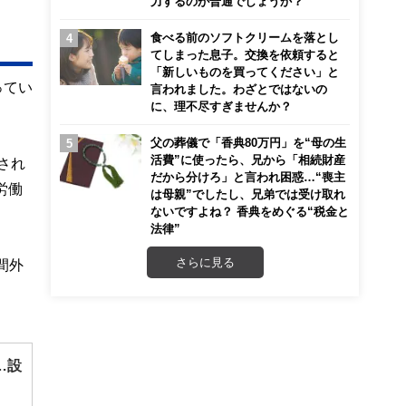
力するのが普通でしょうか？
食べる前のソフトクリームを落とし
てしまった息子。交換を依頼すると
「新しいものを買ってください」と
ってい
言われました。わざとではないの
に、理不尽すぎませんか？
父の葬儀で「香典80万円」を“母の生
活費”に使ったら、兄から「相続財産
され
だから分けろ」と言われ困惑…“喪主
労働
は母親”でしたし、兄弟では受け取れ
ないですよね？ 香典をめぐる“税金と
法律”
さらに見る
間外
…設