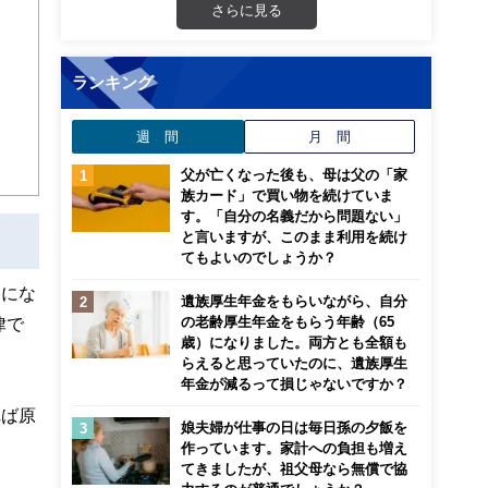
画立
さらに見る
ンナ
ランキング
迎
週 間
月 間
こ
父が亡くなった後も、母は父の「家
族カード」で買い物を続けていま
す。「自分の名義だから問題ない」
と言いますが、このまま利用を続け
てもよいのでしょうか？
うにな
遺族厚生年金をもらいながら、自分
の老齢厚生年金をもらう年齢（65
律で
歳）になりました。両方とも全額も
らえると思っていたのに、遺族厚生
年金が減るって損じゃないですか？
れば原
娘夫婦が仕事の日は毎日孫の夕飯を
作っています。家計への負担も増え
てきましたが、祖父母なら無償で協