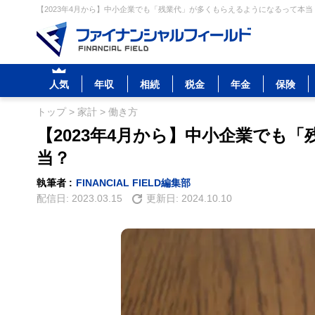
【2023年4月から】中小企業でも「残業代」が多くもらえるようになるって本当？
人気
年収
相続
税金
年金
保険
トップ
>
家計
>
働き方
【2023年4月から】中小企業でも
当？
執筆者 :
FINANCIAL FIELD編集部
配信日:
2023.03.15
更新日:
2024.10.10