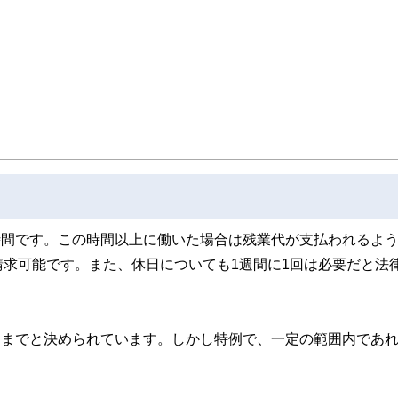
取得者を中心に「お金や暮らし」に関する書籍・雑誌の編集経験者で構成され、企
線のコンテンツを追求しています。
ンナー、弁護士、税理士、宅地建物取引士、相続診断士、住宅ローンアドバイザー、DCプラ
スト、キャリアコンサルタントなど150名以上の有資格者を執筆者・監修者として
ンなどの話をわかりやすく発信している点です。
た執筆者・監修者による執筆体制を築くことで、内容のわかりやすさはもちろんの
ています。
のコンシェルジュを目指します。
働時間です。この時間以上に働いた場合は残業代が支払われるよ
求可能です。また、休日についても1週間に1回は必要だと法
時間までと決められています。しかし特例で、一定の範囲内であ