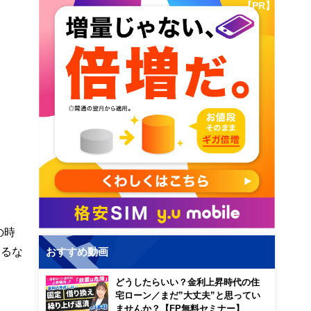
【PR】
の時
なるな
おすすめ動画
どうしたらいい？金利上昇時代の住
宅ローン／まだ”大丈夫”と思ってい
ませんか？【FP無料セミナー】