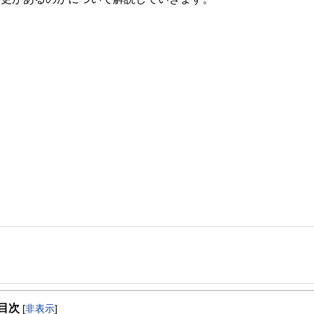
事を、日々の暮らしにどのような影響を与えるかという視点で、お金の知識がない方でも理
目次
[
非表示
]