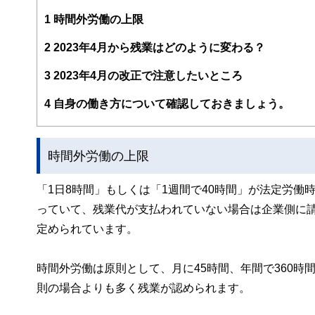
編集部のメンバーは、ファイナンシャルプランナーの資格
案から記事掲載まですべての工程に関わることで、読者目
1
時間外労働の上限
FinancialFieldの特徴は、ファイナンシャルプラ
2
2023年4月から残業はどのように変わる？
ー、公認会計士、社会保険労務士、行政書士、投資アナリ
え、むずかしく感じられる年金や税金、相続、保険、ロー
3
2023年4月の改正で注意したいところ
このように編集経験豊富なメンバーと金融や経済に精通し
4
自身の働き方について確認しておきましょう。
と、読み応えのあるコンテンツと確かな情報発信を実現し
私たちは、快適でより良い生活のアイデアを提供するお金
時間外労働の上限
「1日8時間」もしくは「1週間で40時間」が法定労
っていて、残業代が支払われていない場合は企業側に請
定められています。
時間外労働は原則として、月に45時間、年間で360
則の場合よりも多く残業が認められます。