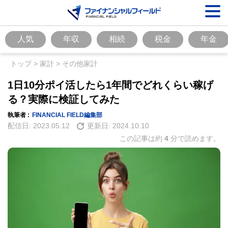
人気
年収
相続
税金
年金
トップ
>
家計
>
その他家計
1日10分ポイ活したら1年間でどれくらい稼げ
る？実際に検証してみた
執筆者 :
FINANCIAL FIELD編集部
配信日:
2023.05.12
更新日:
2024.10.10
この記事は約
4
分で読めます。