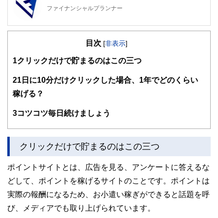
ファイナンシャルプランナー
FinancialField編集部は、金融、経済に関する記事を、日々
の暮らしにどのような影響を与えるかという視点で、お金の
目次
知識がない方でも理解できるようわかりやすく発信していま
[
非表示
]
す。
1
クリックだけで貯まるのはこの三つ
編集部のメンバーは、ファイナンシャルプランナーの資格取
得者を中心に「お金や暮らし」に関する書籍・雑誌の編集経
2
1日に10分だけクリックした場合、1年でどのくらい
験者で構成され、企画立案から記事掲載まですべての工程に
稼げる？
関わることで、読者目線のコンテンツを追求しています。
FinancialFieldの特徴は、ファイナンシャルプランナー、弁
3
コツコツ毎日続けましょう
護士、税理士、宅地建物取引士、相続診断士、住宅ローンア
ドバイザー、DCプランナー、公認会計士、社会保険労務
士、行政書士、投資アナリスト、キャリアコンサルタントな
クリックだけで貯まるのはこの三つ
ど150名以上の有資格者を執筆者・監修者として迎え、むず
かしく感じられる年金や税金、相続、保険、ローンなどの話
をわかりやすく発信している点です。
ポイントサイトとは、広告を見る、アンケートに答えるな
どして、ポイントを稼げるサイトのことです。ポイントは
このように編集経験豊富なメンバーと金融や経済に精通した
執筆者・監修者による執筆体制を築くことで、内容のわかり
実際の報酬になるため、お小遣い稼ぎができると話題を呼
やすさはもちろんのこと、読み応えのあるコンテンツと確か
な情報発信を実現しています。
び、メディアでも取り上げられています。