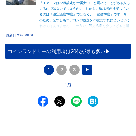
「エアコンは28度設定が一番安い」と聞いたことがある人も
いるのではないでしょうか。 しかし、環境省が推奨してい
るのは「設定温度28度」ではなく、「室温28度」です。そ
のため、必ずしもエアコンの設定を28度にすればよいという
わけではありません。 一方で、設定温度を少し上げると消
費電力が減り、電気代の節約につながる可能性があることも
更新日:2026.08.01
事実です。では、26度から28度へ2度上げた場合、電気代は
どれくらい変わるのでしょうか。 本記事では、公的機関の
データをもとに、節約効果の目安と快適に過ごすためのポイ
コインランドリーの利用者は20代が最も多い
ントを分かりやすく解説します。
1
2
3
▶
1/3