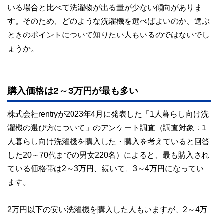
いる場合と比べて洗濯物が出る量が少ない傾向がありま
このように編集経験豊富なメンバーと金融や経済に精通した
執筆者・監修者による執筆体制を築くことで、内容のわかり
す。そのため、どのような洗濯機を選べばよいのか、選ぶ
やすさはもちろんのこと、読み応えのあるコンテンツと確か
な情報発信を実現しています。
ときのポイントについて知りたい人もいるのではないでし
ょうか。
私たちは、快適でより良い生活のアイデアを提供するお金の
コンシェルジュを目指します。
購入価格は2～3万円が最も多い
株式会社rentryが2023年4月に発表した「1人暮らし向け洗
濯機の選び方について」のアンケート調査（調査対象：1
人暮らし向け洗濯機を購入した・購入を考えていると回答
した20～70代までの男女220名）によると、最も購入され
ている価格帯は2～3万円、続いて、3～4万円になってい
ます。
2万円以下の安い洗濯機を購入した人もいますが、2～4万