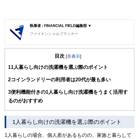
執筆者 : FINANCIAL FIELD編集部 ▼
ファイナンシャルプランナー
FinancialField編集部は、金融、経済に関する記事を、日々
の暮らしにどのような影響を与えるかという視点で、お金の
目次
知識がない方でも理解できるようわかりやすく発信していま
[
非表示
]
す。
1
1人暮らし向けの洗濯機を選ぶ際のポイント
編集部のメンバーは、ファイナンシャルプランナーの資格取
得者を中心に「お金や暮らし」に関する書籍・雑誌の編集経
2
コインランドリーの利用者は20代が最も多い
験者で構成され、企画立案から記事掲載まですべての工程に
関わることで、読者目線のコンテンツを追求しています。
3
便利機能付きの1人暮らし向け洗濯機をうまく活用す
FinancialFieldの特徴は、ファイナンシャルプランナー、弁
るのがおすすめ
護士、税理士、宅地建物取引士、相続診断士、住宅ローンア
ドバイザー、DCプランナー、公認会計士、社会保険労務
士、行政書士、投資アナリスト、キャリアコンサルタントな
1人暮らし向けの洗濯機を選ぶ際のポイント
ど150名以上の有資格者を執筆者・監修者として迎え、むず
かしく感じられる年金や税金、相続、保険、ローンなどの話
をわかりやすく発信している点です。
1人暮らしの場合、個人差があるものの、家族と暮らして