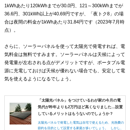
1kWhあたり120kWhまでが30.0円、121～300kWhまでが
36.6円、301kWh以上が40.69円ですが、「夜トク8」の場
合は夜間の料金が1kWhあたり31.84円です（2023年7月時
点）。
さらに、ソーラーパネルを使って太陽光で発電すれば、電
気料金は無料ですみます。ソーラーパネルは天候によって
発電量が左右される点がデメリットですが、ポータブル電
源に充電しておけば天候が優れない場合でも、安定して電
気を使えるようになるでしょう。
「太陽光パネル」をつけているわが家の今月の電
気代が昨年よりも2万円ほど高くなりました…設置
しているメリットはもうないのでしょうか？
太陽光パネルで発電した電気は自宅で使えるため、光熱費の
節約を目的として設置する家庭が多いでしょう。 しかし、