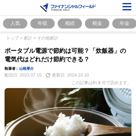
人気
年収
相続
税金
年金
トップ
>
家計
>
その他家計
ポータブル電源で節約は可能？「炊飯器」の
電気代はどれだけ節約できる？
執筆者 :
山根厚介
配信日:
2023.07.15
更新日:
2024.10.10
この記事は約
3
分で読めます。