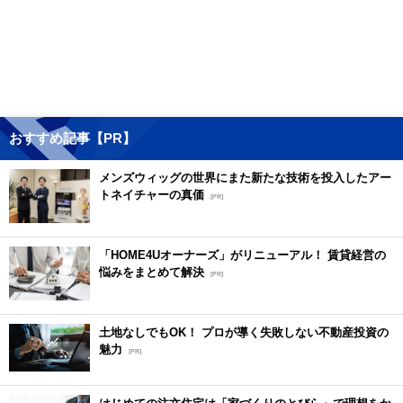
おすすめ記事【PR】
メンズウィッグの世界にまた新たな技術を投入したアー
トネイチャーの真価
[PR]
「HOME4Uオーナーズ」がリニューアル！ 賃貸経営の
悩みをまとめて解決
[PR]
土地なしでもOK！ プロが導く失敗しない不動産投資の
魅力
[PR]
はじめての注文住宅は「家づくりのとびら」で理想をか