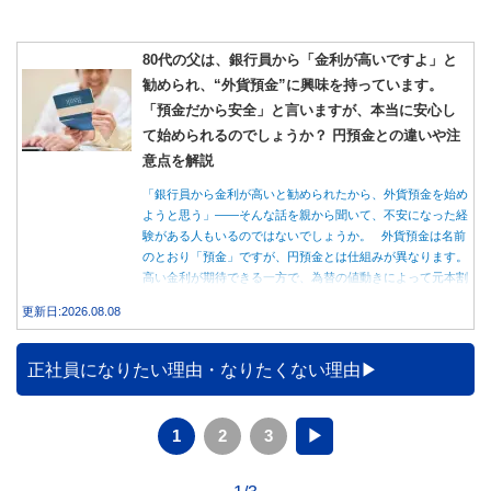
80代の父は、銀行員から「金利が高いですよ」と
勧められ、“外貨預金”に興味を持っています。
「預金だから安全」と言いますが、本当に安心し
て始められるのでしょうか？ 円預金との違いや注
意点を解説
「銀行員から金利が高いと勧められたから、外貨預金を始め
ようと思う」――そんな話を親から聞いて、不安になった経
験がある人もいるのではないでしょうか。 外貨預金は名前
のとおり「預金」ですが、円預金とは仕組みが異なります。
高い金利が期待できる一方で、為替の値動きによって元本割
れする可能性もあります。 この記事では、外貨預金の仕組
更新日:2026.08.08
みや円預金との違い、始める前に知っておきたい注意点を分
かりやすく解説します。
正社員になりたい理由・なりたくない理由
1
2
3
▶