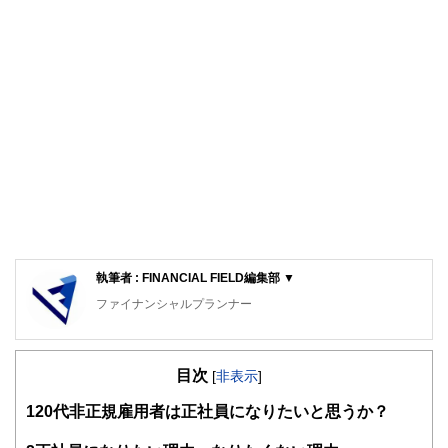
執筆者 : FINANCIAL FIELD編集部 ▼
ファイナンシャルプランナー
FinancialField編集部は、金融、経済に関する記事を、日々
の暮らしにどのような影響を与えるかという視点で、お金の
目次
知識がない方でも理解できるようわかりやすく発信していま
[
非表示
]
す。
1
20代非正規雇用者は正社員になりたいと思うか？
編集部のメンバーは、ファイナンシャルプランナーの資格取
得者を中心に「お金や暮らし」に関する書籍・雑誌の編集経