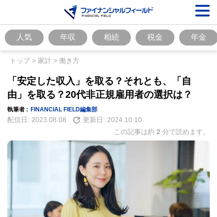
人気
年収
相続
税金
年金
トップ
>
家計
>
働き方
「安定した収入」を取る？それとも、「自
由」を取る？20代非正規雇用者の選択は？
執筆者 :
FINANCIAL FIELD編集部
配信日:
2023.08.08
更新日:
2024.10.10
この記事は約
2
分で読めます。