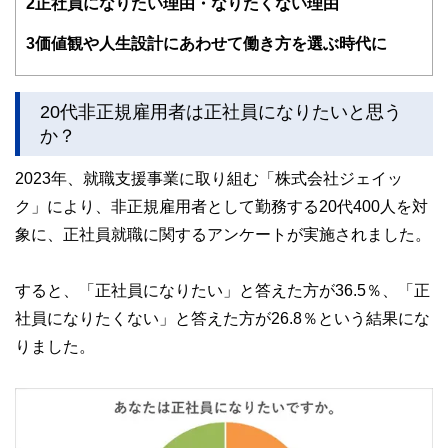
2
正社員になりたい理由・なりたくない理由
験者で構成され、企画立案から記事掲載まですべての工程に
関わることで、読者目線のコンテンツを追求しています。
3
価値観や人生設計にあわせて働き方を選ぶ時代に
FinancialFieldの特徴は、ファイナンシャルプランナー、弁
護士、税理士、宅地建物取引士、相続診断士、住宅ローンア
ドバイザー、DCプランナー、公認会計士、社会保険労務
20代非正規雇用者は正社員になりたいと思う
士、行政書士、投資アナリスト、キャリアコンサルタントな
か？
ど150名以上の有資格者を執筆者・監修者として迎え、むず
かしく感じられる年金や税金、相続、保険、ローンなどの話
をわかりやすく発信している点です。
2023年、就職支援事業に取り組む「株式会社ジェイッ
ク」により、非正規雇用者として勤務する20代400人を対
このように編集経験豊富なメンバーと金融や経済に精通した
執筆者・監修者による執筆体制を築くことで、内容のわかり
象に、正社員就職に関するアンケートが実施されました。
やすさはもちろんのこと、読み応えのあるコンテンツと確か
な情報発信を実現しています。
すると、「正社員になりたい」と答えた方が36.5％、「正
私たちは、快適でより良い生活のアイデアを提供するお金の
コンシェルジュを目指します。
社員になりたくない」と答えた方が26.8％という結果にな
りました。