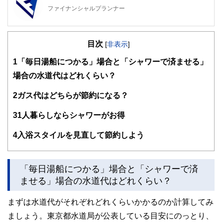
ファイナンシャルプランナー
FinancialField編集部は、金融、経済に関する記事を、日々
の暮らしにどのような影響を与えるかという視点で、お金の
目次
知識がない方でも理解できるようわかりやすく発信していま
[
非表示
]
す。
1
「毎日湯船につかる」場合と「シャワーで済ませる」
編集部のメンバーは、ファイナンシャルプランナーの資格取
場合の水道代はどれくらい？
得者を中心に「お金や暮らし」に関する書籍・雑誌の編集経
験者で構成され、企画立案から記事掲載まですべての工程に
2
ガス代はどちらが節約になる？
関わることで、読者目線のコンテンツを追求しています。
FinancialFieldの特徴は、ファイナンシャルプランナー、弁
3
1人暮らしならシャワーがお得
護士、税理士、宅地建物取引士、相続診断士、住宅ローンア
ドバイザー、DCプランナー、公認会計士、社会保険労務
4
入浴スタイルを見直して節約しよう
士、行政書士、投資アナリスト、キャリアコンサルタントな
ど150名以上の有資格者を執筆者・監修者として迎え、むず
かしく感じられる年金や税金、相続、保険、ローンなどの話
をわかりやすく発信している点です。
「毎日湯船につかる」場合と「シャワーで済
ませる」場合の水道代はどれくらい？
このように編集経験豊富なメンバーと金融や経済に精通した
執筆者・監修者による執筆体制を築くことで、内容のわかり
まずは水道代がそれぞれどれくらいかかるのか計算してみ
やすさはもちろんのこと、読み応えのあるコンテンツと確か
な情報発信を実現しています。
ましょう。東京都水道局が公表している目安にのっとり、