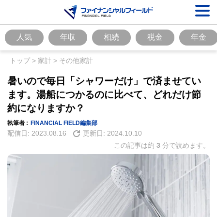
人気
年収
相続
税金
年金
トップ
>
家計
>
その他家計
暑いので毎日「シャワーだけ」で済ませてい
ます。湯船につかるのに比べて、どれだけ節
約になりますか？
執筆者 :
FINANCIAL FIELD編集部
配信日:
2023.08.16
更新日:
2024.10.10
この記事は約
3
分で読めます。