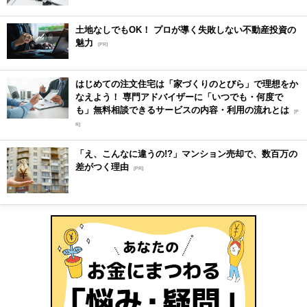
土地なしでもOK！ プロが導く失敗しない不動産投資の
魅力
[PR]
はじめての注文住宅は「家づくりのとびら」で理想をか
なえよう！ 専門アドバイザーに「いつでも・何度で
も」無料相談できるサービスの内容・利用の流れとは
[P
R]
「え、こんなに違うの!?」マンション売却で、数百万の
差がつく理由
[PR]