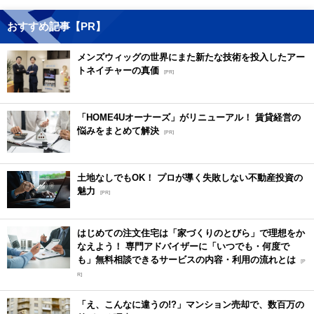
おすすめ記事【PR】
メンズウィッグの世界にまた新たな技術を投入したアー
トネイチャーの真価
[PR]
「HOME4Uオーナーズ」がリニューアル！ 賃貸経営の
悩みをまとめて解決
[PR]
土地なしでもOK！ プロが導く失敗しない不動産投資の
魅力
[PR]
はじめての注文住宅は「家づくりのとびら」で理想をか
なえよう！ 専門アドバイザーに「いつでも・何度で
も」無料相談できるサービスの内容・利用の流れとは
[P
R]
「え、こんなに違うの!?」マンション売却で、数百万の