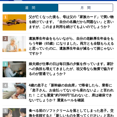
週 間
月 間
父が亡くなった後も、母は父の「家族カード」で買い物
を続けています。「自分の名義だから問題ない」と言い
ますが、このまま利用を続けてもよいのでしょうか？
遺族厚生年金をもらいながら、自分の老齢厚生年金をも
らう年齢（65歳）になりました。両方とも全額もらえる
と思っていたのに、遺族厚生年金が減るって損じゃない
ですか？
娘夫婦が仕事の日は毎日孫の夕飯を作っています。家計
への負担も増えてきましたが、祖父母なら無償で協力す
るのが普通でしょうか？
4歳の息子と「新幹線の自由席」で帰省したら、乗客に
「息子さん、お金払ってないから座れないよ」と言われ
た！ こども運賃“約7000円”払わないと、席は確保でき
ないでしょうか？ 運賃ルールを確認
食べる前のソフトクリームを落としてしまった息子。交
換を依頼すると「新しいものを買ってください」と言わ