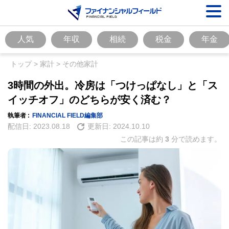
人気
年収
相続
税金
年金
トップ
>
家計
>
その他家計
3時間の外出。冷房は「つけっぱなし」と「ス
イッチオフ」のどちらが安く済む？
執筆者 :
FINANCIAL FIELD編集部
配信日:
2023.08.18
更新日:
2024.10.10
この記事は約
3
分で読めます。