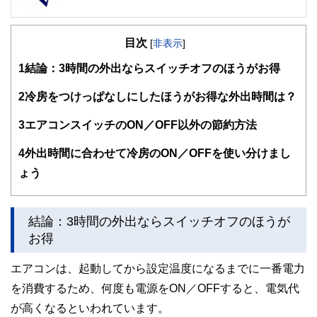
FinancialField編集部は、金融、経済に関する記事を、日々
の暮らしにどのような影響を与えるかという視点で、お金の
目次
知識がない方でも理解できるようわかりやすく発信していま
[
非表示
]
す。
1
結論：3時間の外出ならスイッチオフのほうがお得
編集部のメンバーは、ファイナンシャルプランナーの資格取
得者を中心に「お金や暮らし」に関する書籍・雑誌の編集経
2
冷房をつけっぱなしにしたほうがお得な外出時間は？
験者で構成され、企画立案から記事掲載まですべての工程に
関わることで、読者目線のコンテンツを追求しています。
3
エアコンスイッチのON／OFF以外の節約方法
FinancialFieldの特徴は、ファイナンシャルプランナー、弁
4
外出時間に合わせて冷房のON／OFFを使い分けまし
護士、税理士、宅地建物取引士、相続診断士、住宅ローンア
ドバイザー、DCプランナー、公認会計士、社会保険労務
ょう
士、行政書士、投資アナリスト、キャリアコンサルタントな
ど150名以上の有資格者を執筆者・監修者として迎え、むず
かしく感じられる年金や税金、相続、保険、ローンなどの話
をわかりやすく発信している点です。
結論：3時間の外出ならスイッチオフのほうが
お得
このように編集経験豊富なメンバーと金融や経済に精通した
執筆者・監修者による執筆体制を築くことで、内容のわかり
エアコンは、起動してから設定温度になるまでに一番電力
やすさはもちろんのこと、読み応えのあるコンテンツと確か
な情報発信を実現しています。
を消費するため、何度も電源をON／OFFすると、電気代
私たちは、快適でより良い生活のアイデアを提供するお金の
が高くなるといわれています。
コンシェルジュを目指します。