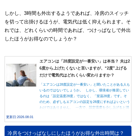
しかし、3時間も外出するようであれば、冷房のスイッチ
を切って出掛けるほうが、電気代は低く抑えられます。そ
れでは、どれくらいの時間であれば、つけっぱなしで外出
したほうがお得なのでしょうか？
エアコンは「28度設定が一番安い」は本当？ 夫は2
6度から上げたくないと言いますが、“2度”上げる
だけで電気代はどれくらい変わりますか？
「エアコンは28度設定が一番安い」と聞いたことがある人も
いるのではないでしょうか。 しかし、環境省が推奨してい
るのは「設定温度28度」ではなく、「室温28度」です。そ
のため、必ずしもエアコンの設定を28度にすればよいという
わけではありません。 一方で、設定温度を少し上げると消
費電力が減り、電気代の節約につながる可能性があることも
更新日:2026.08.01
事実です。では、26度から28度へ2度上げた場合、電気代は
どれくらい変わるのでしょうか。 本記事では、公的機関の
データをもとに、節約効果の目安と快適に過ごすためのポイ
冷房をつけっぱなしにしたほうがお得な外出時間は？