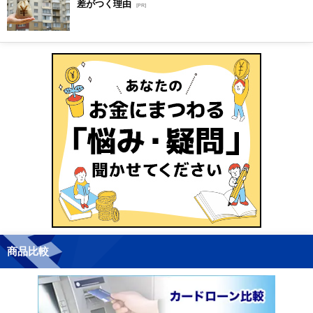
差がつく理由
[PR]
商品比較