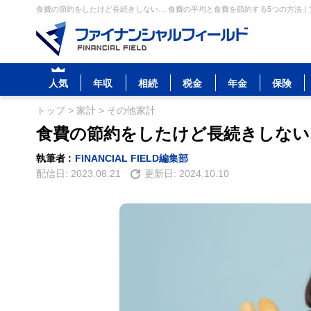
食費の節約をしたけど長続きしない… 食費の平均と食費を節約する5つの方法 |
人気
年収
相続
税金
年金
保険
トップ
>
家計
>
その他家計
食費の節約をしたけど長続きしない
執筆者 :
FINANCIAL FIELD編集部
配信日:
2023.08.21
更新日:
2024.10.10