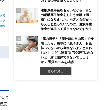
いや
力するのが普通でしょうか？
遺族厚生年金をもらいながら、自分
の老齢厚生年金をもらう年齢（65
ある
歳）になりました。両方とも全額も
待で
らえると思っていたのに、遺族厚生
始め
年金が減るって損じゃないですか？
4歳の息子と「新幹線の自由席」で帰
省したら、乗客に「息子さん、お金
払ってないから座れないよ」と言わ
れた！ こども運賃“約7000円”払わな
いと、席は確保できないでしょう
か？ 運賃ルールを確認
さらに見る
すると
円程度