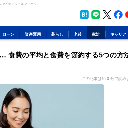
 ファイナンシャルフィールド
ローン
資産運用
暮らし
老後
家計
キャリア
… 食費の平均と食費を節約する5つの方
この記事は約
3
分で読め