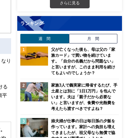
さらに見る
ンナ
迎
ランキング
こ
週 間
月 間
父が亡くなった後も、母は父の「家
族カード」で買い物を続けていま
くなり
す。「自分の名義だから問題ない」
と言いますが、このまま利用を続け
てもよいのでしょうか？
家族3人で義実家に帰省するたび、手
ける
土産とは別に「1日1万円」を包んで
額平
います。夫は「親子だから必要な
い」と言いますが、食費や光熱費を
考えたら渡すべきですよね？
娘夫婦が仕事の日は毎日孫の夕飯を
作っています。家計への負担も増え
す。
てきましたが、祖父母なら無償で協