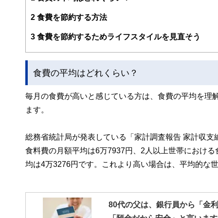
FinancialFieldの特徴は、ファイナンシャルプラ
2
食費を節約する方法
ー、公認会計士、社会保険労務士、行政書士、投資アナリ
え、むずかしく感じられる年金や税金、相続、保険、ロー
3
食費を節約するためライフスタイルを見直そう
このように編集経験豊富なメンバーと金融や経済に精通し
と、読み応えのあるコンテンツと確かな情報発信を実現し
食費の平均はどれくらい？
私たちは、快適でより良い生活のアイデアを提供するお金
毎月の食費が高いと感じている方は、食費の平均を理
ます。
総務省統計局が発表している「家計調査報告 家計収支編
食料費の月額平均は6万7937円、2人以上世帯におけ
均は4万3276円です。これより高い場合は、平均的
80代の父は、銀行員から「金