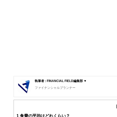
執筆者 : FINANCIAL FIELD編集部 ▼
ファイナンシャルプランナー
FinancialField編集部は、金融、経済に関する記
るようわかりやすく発信しています。
編集部のメンバーは、ファイナンシャルプランナーの資格
案から記事掲載まですべての工程に関わることで、読者目
1
食費の平均はどれくらい？