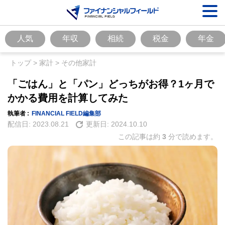
人気
年収
相続
税金
年金
トップ
>
家計
>
その他家計
「ごはん」と「パン」どっちがお得？1ヶ月で
かかる費用を計算してみた
執筆者 :
FINANCIAL FIELD編集部
配信日:
2023.08.21
更新日:
2024.10.10
この記事は約
3
分で読めます。