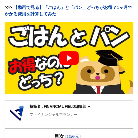
>>>
【動画で見る】「ごはん」と「パン」どっちがお得？1ヶ月で
かかる費用を計算してみた
執筆者 : FINANCIAL FIELD編集部 ▼
ファイナンシャルプランナー
FinancialField編集部は、金融、経済に関する記事を、日々
の暮らしにどのような影響を与えるかという視点で、お金の
目次
知識がない方でも理解できるようわかりやすく発信していま
[
非表示
]