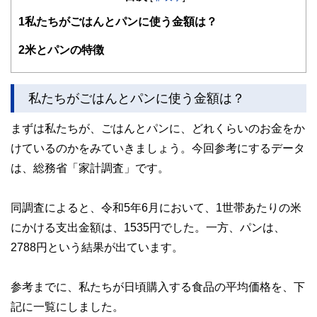
す。
1
私たちがごはんとパンに使う金額は？
編集部のメンバーは、ファイナンシャルプランナーの資格取
得者を中心に「お金や暮らし」に関する書籍・雑誌の編集経
2
米とパンの特徴
験者で構成され、企画立案から記事掲載まですべての工程に
関わることで、読者目線のコンテンツを追求しています。
FinancialFieldの特徴は、ファイナンシャルプランナー、弁
私たちがごはんとパンに使う金額は？
護士、税理士、宅地建物取引士、相続診断士、住宅ローンア
ドバイザー、DCプランナー、公認会計士、社会保険労務
まずは私たちが、ごはんとパンに、どれくらいのお金をか
士、行政書士、投資アナリスト、キャリアコンサルタントな
ど150名以上の有資格者を執筆者・監修者として迎え、むず
けているのかをみていきましょう。今回参考にするデータ
かしく感じられる年金や税金、相続、保険、ローンなどの話
は、総務省「家計調査」です。
をわかりやすく発信している点です。
このように編集経験豊富なメンバーと金融や経済に精通した
同調査によると、令和5年6月において、1世帯あたりの米
執筆者・監修者による執筆体制を築くことで、内容のわかり
やすさはもちろんのこと、読み応えのあるコンテンツと確か
にかける支出金額は、1535円でした。一方、パンは、
な情報発信を実現しています。
2788円という結果が出ています。
私たちは、快適でより良い生活のアイデアを提供するお金の
コンシェルジュを目指します。
参考までに、私たちが日頃購入する食品の平均価格を、下
記に一覧にしました。