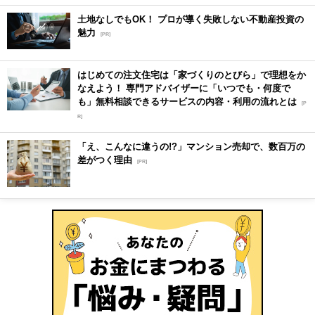
土地なしでもOK！ プロが導く失敗しない不動産投資の
魅力
[PR]
はじめての注文住宅は「家づくりのとびら」で理想をか
なえよう！ 専門アドバイザーに「いつでも・何度で
も」無料相談できるサービスの内容・利用の流れとは
[P
R]
「え、こんなに違うの!?」マンション売却で、数百万の
差がつく理由
[PR]