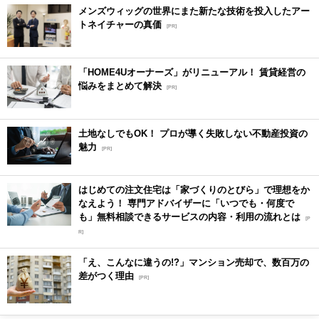
メンズウィッグの世界にまた新たな技術を投入したアー
トネイチャーの真価
[PR]
「HOME4Uオーナーズ」がリニューアル！ 賃貸経営の
悩みをまとめて解決
[PR]
土地なしでもOK！ プロが導く失敗しない不動産投資の
魅力
[PR]
はじめての注文住宅は「家づくりのとびら」で理想をか
なえよう！ 専門アドバイザーに「いつでも・何度で
も」無料相談できるサービスの内容・利用の流れとは
[P
R]
「え、こんなに違うの!?」マンション売却で、数百万の
差がつく理由
[PR]