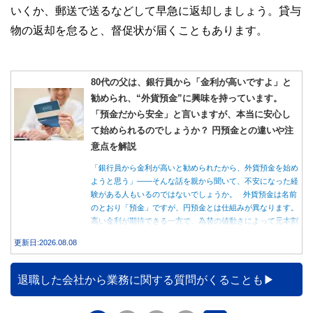
いくか、郵送で送るなどして早急に返却しましょう。貸与
物の返却を怠ると、督促状が届くこともあります。
80代の父は、銀行員から「金利が高いですよ」と
勧められ、“外貨預金”に興味を持っています。
「預金だから安全」と言いますが、本当に安心し
て始められるのでしょうか？ 円預金との違いや注
意点を解説
「銀行員から金利が高いと勧められたから、外貨預金を始め
ようと思う」――そんな話を親から聞いて、不安になった経
験がある人もいるのではないでしょうか。 外貨預金は名前
のとおり「預金」ですが、円預金とは仕組みが異なります。
高い金利が期待できる一方で、為替の値動きによって元本割
れする可能性もあります。 この記事では、外貨預金の仕組
更新日:2026.08.08
みや円預金との違い、始める前に知っておきたい注意点を分
かりやすく解説します。
退職した会社から業務に関する質問がくることも