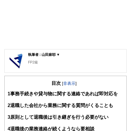
執筆者 : 山田麻耶 ▼
FP2級
目次
[
非表示
]
1
事務手続きや貸与物に関する連絡であれば即対応を
2
退職した会社から業務に関する質問がくることも
3
原則として退職後は引き継ぎを行う必要がない
4
退職後の業務連絡が続くようなら要相談