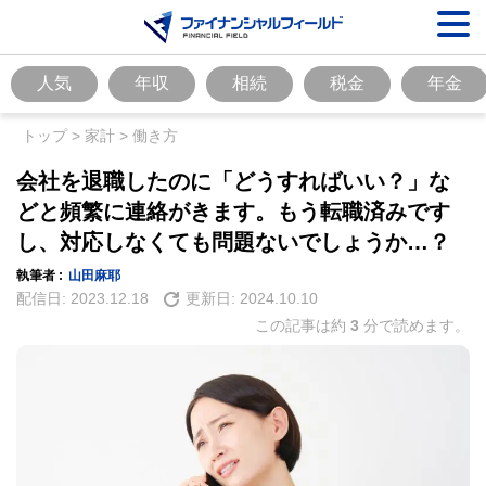
人気
年収
相続
税金
年金
トップ
>
家計
>
働き方
会社を退職したのに「どうすればいい？」な
どと頻繁に連絡がきます。もう転職済みです
し、対応しなくても問題ないでしょうか…？
執筆者 :
山田麻耶
配信日:
2023.12.18
更新日:
2024.10.10
この記事は約
3
分で読めます。