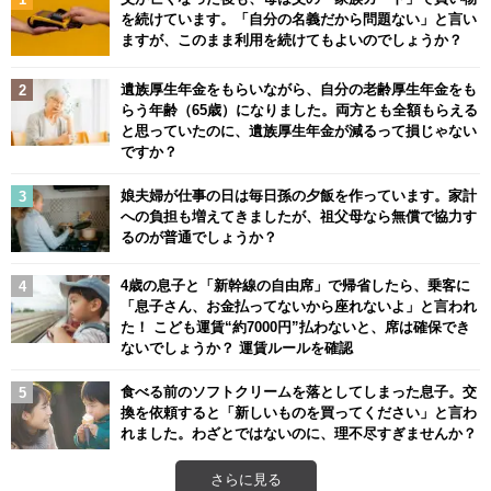
を続けています。「自分の名義だから問題ない」と言い
ますが、このまま利用を続けてもよいのでしょうか？
遺族厚生年金をもらいながら、自分の老齢厚生年金をも
らう年齢（65歳）になりました。両方とも全額もらえる
と思っていたのに、遺族厚生年金が減るって損じゃない
ですか？
娘夫婦が仕事の日は毎日孫の夕飯を作っています。家計
への負担も増えてきましたが、祖父母なら無償で協力す
るのが普通でしょうか？
4歳の息子と「新幹線の自由席」で帰省したら、乗客に
「息子さん、お金払ってないから座れないよ」と言われ
た！ こども運賃“約7000円”払わないと、席は確保でき
ないでしょうか？ 運賃ルールを確認
食べる前のソフトクリームを落としてしまった息子。交
換を依頼すると「新しいものを買ってください」と言わ
れました。わざとではないのに、理不尽すぎませんか？
さらに見る