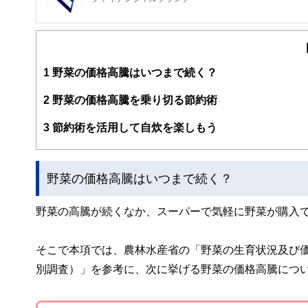
FinancialField編集部は、金融、経済に関する記
るようわかりやすく発信しています。
編集部のメンバーは、ファイナンシャルプランナーの資格
案から記事掲載まですべての工程に関わることで、読者目
1
野菜の価格高騰はいつまで続く？
FinancialFieldの特徴は、ファイナンシャルプラ
2
野菜の価格高騰を乗り切る節約術
ー、公認会計士、社会保険労務士、行政書士、投資アナリ
え、むずかしく感じられる年金や税金、相続、保険、ロー
3
節約術を活用して自炊を楽しもう
このように編集経験豊富なメンバーと金融や経済に精通し
と、読み応えのあるコンテンツと確かな情報発信を実現し
野菜の価格高騰はいつまで続く？
私たちは、快適でより良い生活のアイデアを提供するお金
野菜の高騰が続くなか、スーパーで気軽に野菜が購入
そこで本項では、農林水産省の「野菜の生育状況及び価
別調査）」を参考に、次に挙げる野菜の価格高騰につ