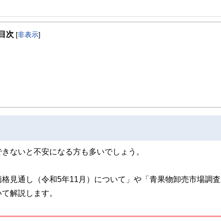
事を、日々の暮らしにどのような影響を与えるかという視点で、お金の知識がない方でも理
目次
[
非表示
]
取得者を中心に「お金や暮らし」に関する書籍・雑誌の編集経験者で構成され、企
線のコンテンツを追求しています。
ンナー、弁護士、税理士、宅地建物取引士、相続診断士、住宅ローンアドバイザー、DCプラ
スト、キャリアコンサルタントなど150名以上の有資格者を執筆者・監修者として
ンなどの話をわかりやすく発信している点です。
た執筆者・監修者による執筆体制を築くことで、内容のわかりやすさはもちろんの
ています。
のコンシェルジュを目指します。
できないと不安になる方も多いでしょう。
格見通し（令和5年11月）について」や「青果物卸売市場調査
いて解説します。