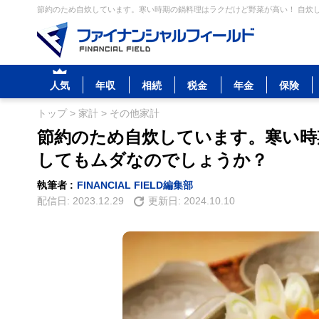
節約のため自炊しています。寒い時期の鍋料理はラクだけど野菜が高い！ 自炊し
人気
年収
相続
税金
年金
保険
トップ
>
家計
>
その他家計
節約のため自炊しています。寒い時
してもムダなのでしょうか？
執筆者 :
FINANCIAL FIELD編集部
配信日:
2023.12.29
更新日:
2024.10.10