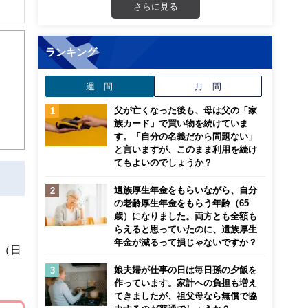
さらに見る
解でき
ランキング
画立
週 間
月 間
ンナ
迎
父が亡くなった後も、母は父の「家
族カード」で買い物を続けていま
す。「自分の名義だから問題ない」
こ
と言いますが、このまま利用を続け
てもよいのでしょうか？
遺族厚生年金をもらいながら、自分
の老齢厚生年金をもらう年齢（65
歳）になりました。両方とも全額も
らえると思っていたのに、遺族厚生
年金が減るって損じゃないですか？
（日
娘夫婦が仕事の日は毎日孫の夕飯を
作っています。家計への負担も増え
てきましたが、祖父母なら無償で協