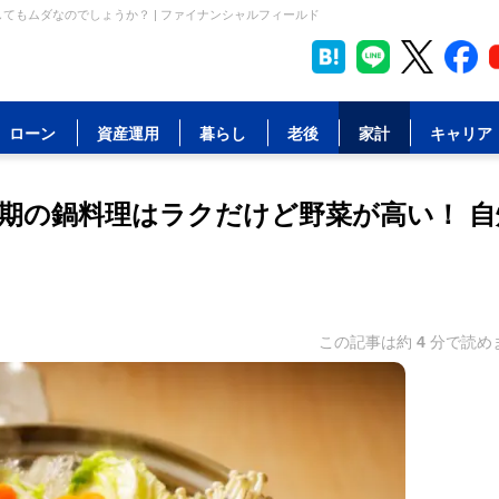
てもムダなのでしょうか？ | ファイナンシャルフィールド
ローン
資産運用
暮らし
老後
家計
キャリア
期の鍋料理はラクだけど野菜が高い！ 自
この記事は約
4
分で読め