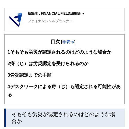
執筆者 : FINANCIAL FIELD編集部 ▼
ファイナンシャルプランナー
FinancialField編集部は、金融、経済に関する記事を、日々
の暮らしにどのような影響を与えるかという視点で、お金の
目次
知識がない方でも理解できるようわかりやすく発信していま
[
非表示
]
す。
1
そもそも労災が認定されるのはどのような場合か
編集部のメンバーは、ファイナンシャルプランナーの資格取
得者を中心に「お金や暮らし」に関する書籍・雑誌の編集経
2
痔（じ）は労災認定を受けられるのか
験者で構成され、企画立案から記事掲載まですべての工程に
関わることで、読者目線のコンテンツを追求しています。
3
労災認定までの手順
FinancialFieldの特徴は、ファイナンシャルプランナー、弁
4
デスクワークによる痔（じ）も認定される可能性があ
護士、税理士、宅地建物取引士、相続診断士、住宅ローンア
ドバイザー、DCプランナー、公認会計士、社会保険労務
る
士、行政書士、投資アナリスト、キャリアコンサルタントな
ど150名以上の有資格者を執筆者・監修者として迎え、むず
かしく感じられる年金や税金、相続、保険、ローンなどの話
をわかりやすく発信している点です。
そもそも労災が認定されるのはどのような場
合か
このように編集経験豊富なメンバーと金融や経済に精通した
執筆者・監修者による執筆体制を築くことで、内容のわかり