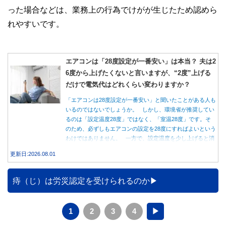
った場合などは、業務上の行為でけがが生じたため認めら
れやすいです。
エアコンは「28度設定が一番安い」は本当？ 夫は2
6度から上げたくないと言いますが、“2度”上げる
だけで電気代はどれくらい変わりますか？
「エアコンは28度設定が一番安い」と聞いたことがある人も
いるのではないでしょうか。 しかし、環境省が推奨してい
るのは「設定温度28度」ではなく、「室温28度」です。そ
のため、必ずしもエアコンの設定を28度にすればよいという
わけではありません。 一方で、設定温度を少し上げると消
費電力が減り、電気代の節約につながる可能性があることも
更新日:2026.08.01
事実です。では、26度から28度へ2度上げた場合、電気代は
どれくらい変わるのでしょうか。 本記事では、公的機関の
データをもとに、節約効果の目安と快適に過ごすためのポイ
痔（じ）は労災認定を受けられるのか
ントを分かりやすく解説します。
1
2
3
4
▶