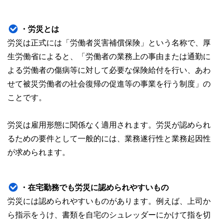
やすさはもちろんのこと、読み応えのあるコンテンツと確か
な情報発信を実現しています。
・労災とは
私たちは、快適でより良い生活のアイデアを提供するお金の
コンシェルジュを目指します。
労災は正式には「労働者災害補償保険」という名称で、厚
生労働省によると、「労働者の業務上の事由または通勤に
よる労働者の傷病等に対して必要な保険給付を行い、あわ
せて被災労働者の社会復帰の促進等の事業を行う制度」の
ことです。
労災は雇用形態に関係なく適用されます。労災が認められ
るための要件として一般的には、業務遂行性と業務起因性
が求められます。
・在宅勤務でも労災に認められやすいもの
労災には認められやすいものがあります。例えば、上司か
ら指示をうけ、書類を自宅のシュレッダーにかけて指を切