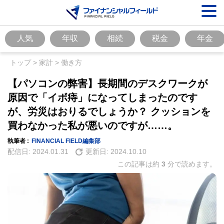
人気
年収
相続
税金
年金
トップ
>
家計
>
働き方
【パソコンの弊害】長期間のデスクワークが
原因で「イボ痔」になってしまったのです
が、労災はおりるでしょうか？ クッションを
買わなかった私が悪いのですが……。
執筆者 :
FINANCIAL FIELD編集部
配信日:
2024.01.31
更新日:
2024.10.10
この記事は約
3
分で読めます。