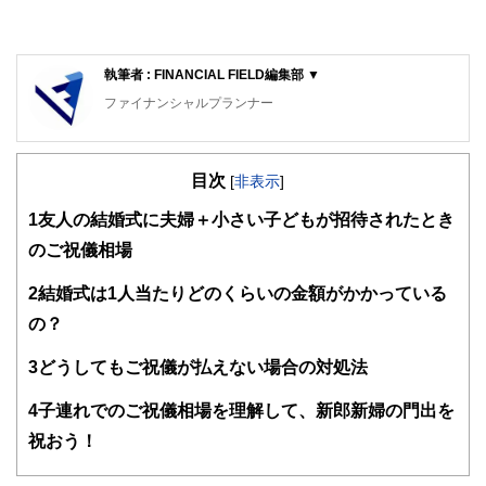
執筆者 : FINANCIAL FIELD編集部 ▼
ファイナンシャルプランナー
FinancialField編集部は、金融、経済に関する記事を、日々
の暮らしにどのような影響を与えるかという視点で、お金の
目次
知識がない方でも理解できるようわかりやすく発信していま
[
非表示
]
す。
1
友人の結婚式に夫婦＋小さい子どもが招待されたとき
編集部のメンバーは、ファイナンシャルプランナーの資格取
のご祝儀相場
得者を中心に「お金や暮らし」に関する書籍・雑誌の編集経
験者で構成され、企画立案から記事掲載まですべての工程に
2
結婚式は1人当たりどのくらいの金額がかかっている
関わることで、読者目線のコンテンツを追求しています。
の？
FinancialFieldの特徴は、ファイナンシャルプランナー、弁
護士、税理士、宅地建物取引士、相続診断士、住宅ローンア
3
どうしてもご祝儀が払えない場合の対処法
ドバイザー、DCプランナー、公認会計士、社会保険労務
士、行政書士、投資アナリスト、キャリアコンサルタントな
4
子連れでのご祝儀相場を理解して、新郎新婦の門出を
ど150名以上の有資格者を執筆者・監修者として迎え、むず
かしく感じられる年金や税金、相続、保険、ローンなどの話
祝おう！
をわかりやすく発信している点です。
このように編集経験豊富なメンバーと金融や経済に精通した