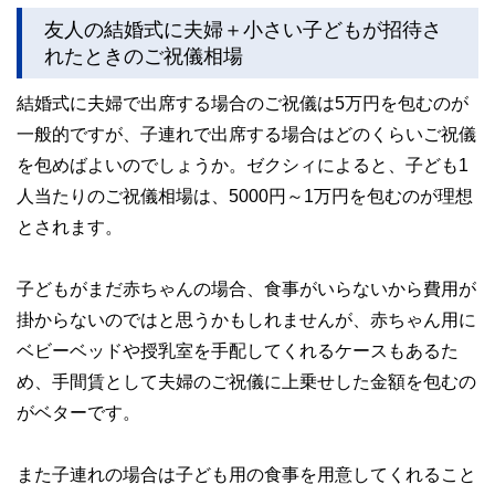
執筆者・監修者による執筆体制を築くことで、内容のわかり
友人の結婚式に夫婦＋小さい子どもが招待さ
やすさはもちろんのこと、読み応えのあるコンテンツと確か
れたときのご祝儀相場
な情報発信を実現しています。
私たちは、快適でより良い生活のアイデアを提供するお金の
結婚式に夫婦で出席する場合のご祝儀は5万円を包むのが
コンシェルジュを目指します。
一般的ですが、子連れで出席する場合はどのくらいご祝儀
を包めばよいのでしょうか。ゼクシィによると、子ども1
人当たりのご祝儀相場は、5000円～1万円を包むのが理想
とされます。
子どもがまだ赤ちゃんの場合、食事がいらないから費用が
掛からないのではと思うかもしれませんが、赤ちゃん用に
ベビーベッドや授乳室を手配してくれるケースもあるた
め、手間賃として夫婦のご祝儀に上乗せした金額を包むの
がベターです。
また子連れの場合は子ども用の食事を用意してくれること