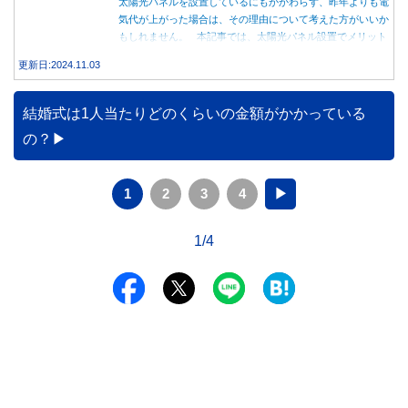
太陽光パネルを設置しているにもかかわらず、昨年よりも電
気代が上がった場合は、その理由について考えた方がいいか
もしれません。 本記事では、太陽光パネル設置でメリット
を得る方法とともに、電気代が高くなる理由について詳しく
更新日:2024.11.03
解説します。
結婚式は1人当たりどのくらいの金額がかかっている
の？
1
2
3
4
▶
1/4