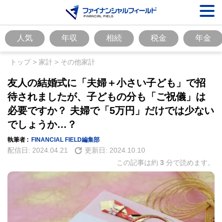
人気
年収
相続
税金
年金
トップ
>
家計
>
その他家計
友人の結婚式に「夫婦＋小さい子ども」で招
待されましたが、子どもの分も「ご祝儀」は
必要ですか？ 夫婦で「5万円」だけでは少ない
でしょうか…？
執筆者 :
FINANCIAL FIELD編集部
配信日:
2024.04.21
更新日:
2024.10.10
この記事は約
3
分で読めます。