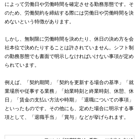
によって労働日や労働時間を確定させる勤務形態です。そ
このように編集経験豊富なメンバーと金融や経済に精通した
執筆者・監修者による執筆体制を築くことで、内容のわかり
のため、労働契約を締結する際には労働日や労働時間を決
やすさはもちろんのこと、読み応えのあるコンテンツと確か
な情報発信を実現しています。
めないという特徴があります。
私たちは、快適でより良い生活のアイデアを提供するお金の
コンシェルジュを目指します。
しかし、無制限に労働時間を決めたり、休日の決め方を会
社本位で決めたりすることは許されていません。シフト制
の勤務形態でも書面で明示しなければいけない事項が定め
られています。
例えば、「契約期間」「契約を更新する場合の基準」「就
業場所や従事する業務」「始業時刻と終業時刻、休憩、休
日」「賃金の支払い方法や時期」「退職についての事項」
といったものです。その他にも、定めた場合に明示する事
項として、「退職手当」「賞与」などが挙げられます。