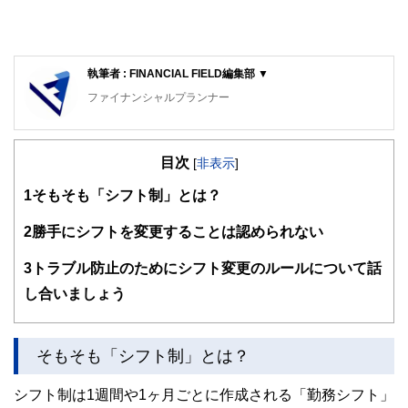
執筆者 : FINANCIAL FIELD編集部 ▼
ファイナンシャルプランナー
FinancialField編集部は、金融、経済に関する記事を、日々
の暮らしにどのような影響を与えるかという視点で、お金の
目次
知識がない方でも理解できるようわかりやすく発信していま
[
非表示
]
す。
1
そもそも「シフト制」とは？
編集部のメンバーは、ファイナンシャルプランナーの資格取
得者を中心に「お金や暮らし」に関する書籍・雑誌の編集経
2
勝手にシフトを変更することは認められない
験者で構成され、企画立案から記事掲載まですべての工程に
関わることで、読者目線のコンテンツを追求しています。
3
トラブル防止のためにシフト変更のルールについて話
FinancialFieldの特徴は、ファイナンシャルプランナー、弁
し合いましょう
護士、税理士、宅地建物取引士、相続診断士、住宅ローンア
ドバイザー、DCプランナー、公認会計士、社会保険労務
士、行政書士、投資アナリスト、キャリアコンサルタントな
そもそも「シフト制」とは？
ど150名以上の有資格者を執筆者・監修者として迎え、むず
かしく感じられる年金や税金、相続、保険、ローンなどの話
をわかりやすく発信している点です。
シフト制は1週間や1ヶ月ごとに作成される「勤務シフト」