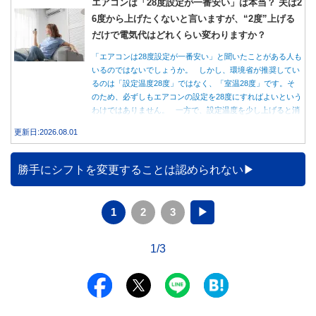
エアコンは「28度設定が一番安い」は本当？ 夫は2
6度から上げたくないと言いますが、“2度”上げる
だけで電気代はどれくらい変わりますか？
「エアコンは28度設定が一番安い」と聞いたことがある人も
いるのではないでしょうか。 しかし、環境省が推奨してい
るのは「設定温度28度」ではなく、「室温28度」です。そ
のため、必ずしもエアコンの設定を28度にすればよいという
わけではありません。 一方で、設定温度を少し上げると消
費電力が減り、電気代の節約につながる可能性があることも
更新日:2026.08.01
事実です。では、26度から28度へ2度上げた場合、電気代は
どれくらい変わるのでしょうか。 本記事では、公的機関の
データをもとに、節約効果の目安と快適に過ごすためのポイ
勝手にシフトを変更することは認められない
ントを分かりやすく解説します。
1
2
3
▶
1/3