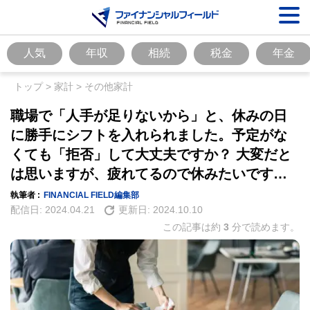
人気
年収
相続
税金
年金
トップ
>
家計
>
その他家計
職場で「人手が足りないから」と、休みの日
に勝手にシフトを入れられました。予定がな
くても「拒否」して大丈夫ですか？ 大変だと
は思いますが、疲れてるので休みたいです…
執筆者 :
FINANCIAL FIELD編集部
配信日:
2024.04.21
更新日:
2024.10.10
この記事は約
3
分で読めます。