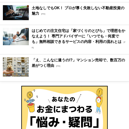
土地なしでもOK！ プロが導く失敗しない不動産投資の
魅力
[PR]
はじめての注文住宅は「家づくりのとびら」で理想をか
なえよう！ 専門アドバイザーに「いつでも・何度で
も」無料相談できるサービスの内容・利用の流れとは
[P
R]
「え、こんなに違うの!?」マンション売却で、数百万の
差がつく理由
[PR]