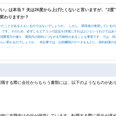
い」は本当？ 夫は26度から上げたくないと言いますが、“2度
変わりますか？
いたことがある人もいるのではないでしょうか。 しかし、環境省が推奨しているの
度」です。そのため、必ずしもエアコンの設定を28度にすればよいというわけではあ
消費電力が減り、電気代の節約につながる可能性があることも事実です。では、26
くらい変わるのでしょうか。 本記事では、公的機関のデータをもとに、節約効果の
やすく解説します。
退職する際に会社からもらう書類には、以下のようなものがあ
般的に在職中は会社が保管しています。転職する際に提出が求