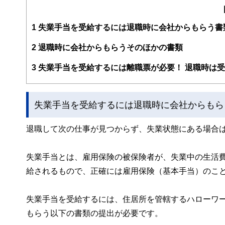
編集部のメンバーは、ファイナンシャルプランナーの資格
案から記事掲載まですべての工程に関わることで、読者目
1
失業手当を受給するには退職時に会社からもらう書
FinancialFieldの特徴は、ファイナンシャルプラ
2
退職時に会社からもらうそのほかの書類
ー、公認会計士、社会保険労務士、行政書士、投資アナリ
え、むずかしく感じられる年金や税金、相続、保険、ロー
3
失業手当を受給するには離職票が必要！ 退職時は
このように編集経験豊富なメンバーと金融や経済に精通し
と、読み応えのあるコンテンツと確かな情報発信を実現し
失業手当を受給するには退職時に会社からもら
私たちは、快適でより良い生活のアイデアを提供するお金
退職して次の仕事が見つからず、失業状態にある場合
失業手当とは、雇用保険の被保険者が、失業中の生活
給されるもので、正確には雇用保険（基本手当）のこ
失業手当を受給するには、住居所を管轄するハローワ
もらう以下の書類の提出が必要です。