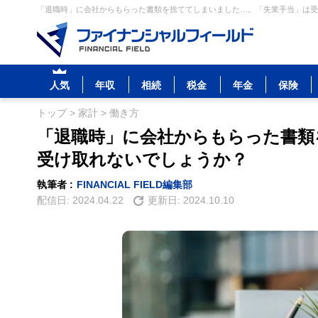
「退職時」に会社からもらった書類を捨ててしまいました…。「失業手当」は受け
人気
年収
相続
税金
年金
保険
トップ
>
家計
>
働き方
「退職時」に会社からもらった書類
受け取れないでしょうか？
執筆者 :
FINANCIAL FIELD編集部
配信日:
2024.04.22
更新日:
2024.10.10