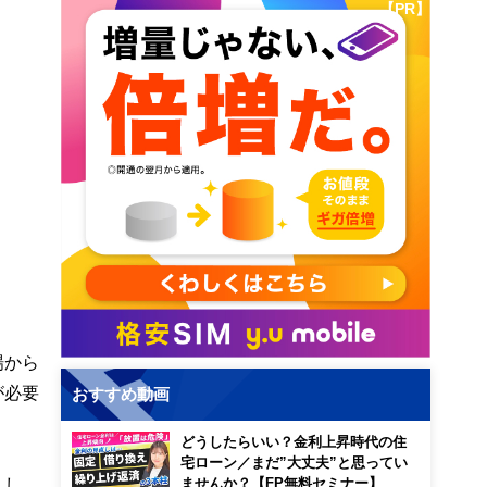
【PR】
場から
が必要
おすすめ動画
どうしたらいい？金利上昇時代の住
宅ローン／まだ”大丈夫”と思ってい
まし
ませんか？【FP無料セミナー】