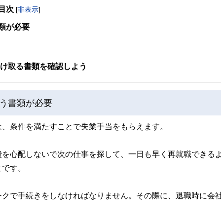
目次
[
非表示
]
取得者を中心に「お金や暮らし」に関する書籍・雑誌の編集経験者で構成され、企
線のコンテンツを追求しています。
類が必要
ンナー、弁護士、税理士、宅地建物取引士、相続診断士、住宅ローンアドバイザー、DCプラ
スト、キャリアコンサルタントなど150名以上の有資格者を執筆者・監修者として
ンなどの話をわかりやすく発信している点です。
受け取る書類を確認しよう
た執筆者・監修者による執筆体制を築くことで、内容のわかりやすさはもちろんの
ています。
う書類が必要
のコンシェルジュを目指します。
は、条件を満たすことで失業手当をもらえます。
費を心配しないで次の仕事を探して、一日も早く再就職できる
とです。
ークで手続きをしなければなりません。その際に、退職時に会