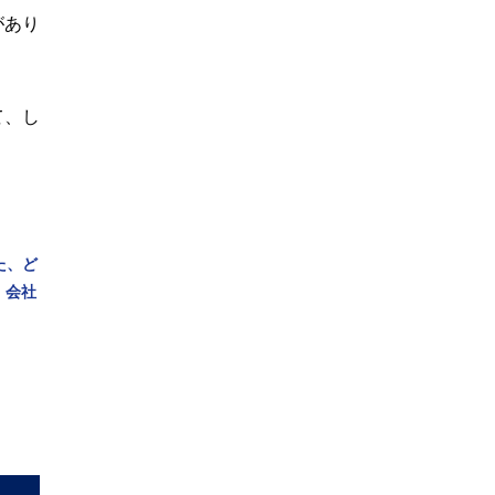
があり
て、し
た、ど
、会社