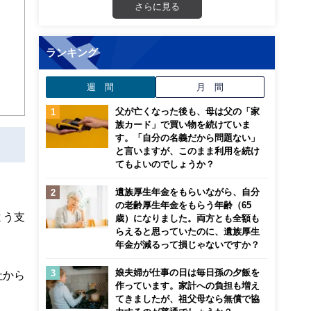
さらに見る
画立
ランキング
ンナ
迎
週 間
月 間
こ
父が亡くなった後も、母は父の「家
族カード」で買い物を続けていま
す。「自分の名義だから問題ない」
と言いますが、このまま利用を続け
てもよいのでしょうか？
遺族厚生年金をもらいながら、自分
の老齢厚生年金をもらう年齢（65
よう支
歳）になりました。両方とも全額も
らえると思っていたのに、遺族厚生
年金が減るって損じゃないですか？
娘夫婦が仕事の日は毎日孫の夕飯を
社から
作っています。家計への負担も増え
てきましたが、祖父母なら無償で協