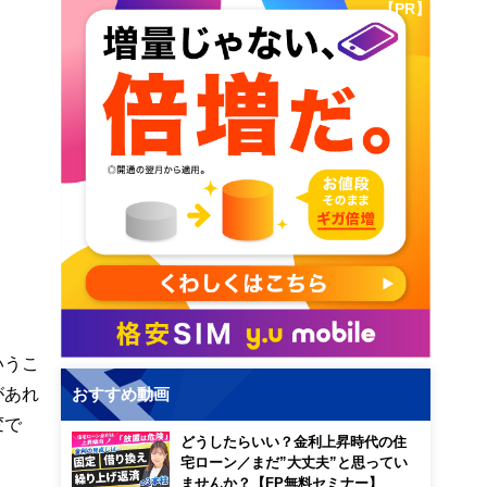
【PR】
いうこ
があれ
おすすめ動画
変で
どうしたらいい？金利上昇時代の住
宅ローン／まだ”大丈夫”と思ってい
ませんか？【FP無料セミナー】