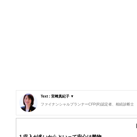
Text : 宮﨑真紀子 ▼
ファイナンシャルプランナーCFP(R)認定者、相続診断士
大阪府出身。同志社大学経済学部卒業後、５年間繊維メー
その後、派遣社員として数社の金融機関を経てFPとして
大きな心配事はもちろん、ちょっとした不安でも「お金」
そんな時気軽に相談できる存在でありたい～というポリシ
1
収入が多いからといって安心は禁物
個別相談・セミナー講師・執筆活動を展開中。