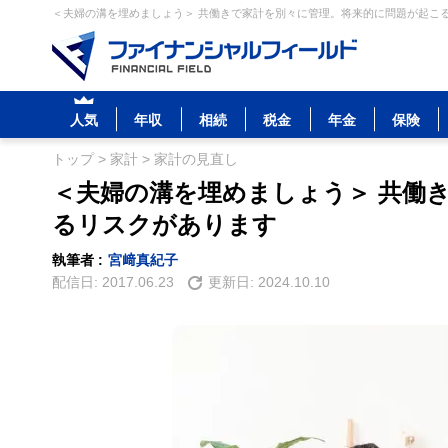
＜夫婦の溝を埋めましょう＞ 共働きで家計を別々に管理。将来的に問題が起こる
人気
年収
相続
税金
年金
保険
トップ
>
家計
>
家計の見直し
＜夫婦の溝を埋めましょう＞ 共働
るリスクがあります
執筆者 :
宮﨑真紀子
配信日:
2017.06.23
更新日:
2024.10.10