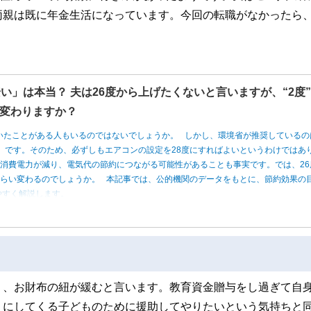
両親は既に年金生活になっています。今回の転職がなかったら
い」は本当？ 夫は26度から上げたくないと言いますが、“2度
変わりますか？
いたことがある人もいるのではないでしょうか。 しかし、環境省が推奨しているの
度」です。そのため、必ずしもエアコンの設定を28度にすればよいというわけではあ
消費電力が減り、電気代の節約につながる可能性があることも事実です。では、26
くらい変わるのでしょうか。 本記事では、公的機関のデータをもとに、節約効果の
やすく解説します。
り、お財布の紐が緩むと言います。教育資金贈与をし過ぎて自
りにしてくる子どものために援助してやりたいという気持ちと