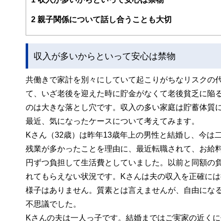
新聞・テレビ等のメディアにもフィールドを広げている。
ライフプランに応じた家計のスリム化・健全化を通じて、
2
親子関係について話し合うことも大切
収入が多いからといって安心は禁物
共働きで家計を別々にしていて起こりがちなリスクの
て、いざ老後を迎えた時に貯金がなくて老後貧乏に陥
のは大きな落とし穴です。収入の多い家庭は貯蓄体質
最近、気になったケースについて考えてみます。
Kさん（32歳）は昨年13歳年上の男性と結婚し、今
残業が多かったことを理由に、最近転職されて、お給料
円ずつ負担して生活費としていました。以前と同額の
れてもらえない状況です。Kさんは夫の収入を正確に
様子はありません。質素とは言えませんが、自由にな
不思議でした。
Kさんの夫は一人っ子です。結婚まではご実家の近く