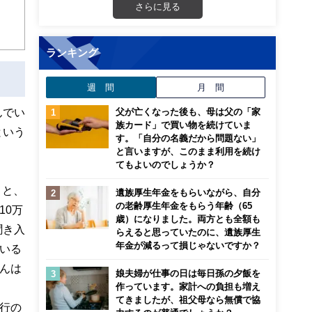
さらに見る
ランキング
週 間
月 間
んでい
父が亡くなった後も、母は父の「家
族カード」で買い物を続けていま
という
す。「自分の名義だから問題ない」
と言いますが、このまま利用を続け
てもよいのでしょうか？
こと、
遺族厚生年金をもらいながら、自分
の老齢厚生年金をもらう年齢（65
10万
歳）になりました。両方とも全額も
聞き入
らえると思っていたのに、遺族厚生
年金が減るって損じゃないですか？
いる
んは
娘夫婦が仕事の日は毎日孫の夕飯を
作っています。家計への負担も増え
てきましたが、祖父母なら無償で協
行の