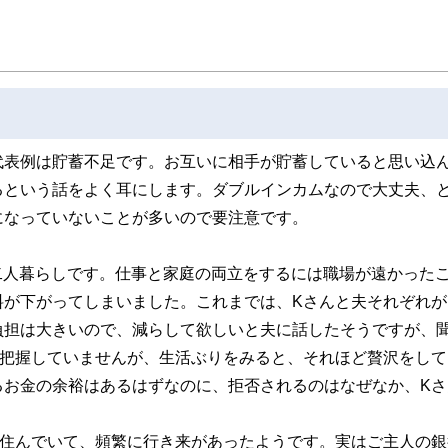
夢を形にするお手伝いを目指しています。
代表例は貯蓄不足です。お互いに相手が貯蓄していると思い込
るという話をよく耳にします。ダブルインカムなので大丈夫、
になっていないことが多いので要注意です。
は二人暮らしです。仕事と家庭の両立をするには職場が遠かった
が下がってしまいました。これまでは、Kさんと夫それぞれが
負担は大きいので、減らして欲しいと夫に話したそうですが、
は把握していませんが、生活ぶりをみると、それほど贅沢をして
るお金の余裕はあるはずなのに、拒否されるのはなぜなか、Kさ
に住んでいて、頻繁に行き来があったようです。実はご主人の銀