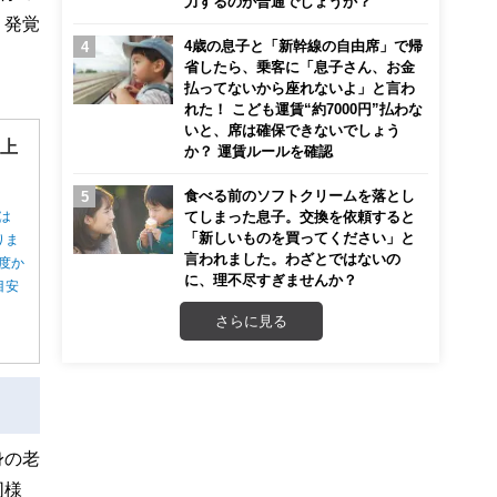
力するのが普通でしょうか？
、発覚
4歳の息子と「新幹線の自由席」で帰
省したら、乗客に「息子さん、お金
払ってないから座れないよ」と言わ
れた！ こども運賃“約7000円”払わな
いと、席は確保できないでしょう
”上
か？ 運賃ルールを確認
食べる前のソフトクリームを落とし
てしまった息子。交換を依頼すると
は
「新しいものを買ってください」と
りま
言われました。わざとではないの
度か
に、理不尽すぎませんか？
目安
さらに見る
身の老
同様