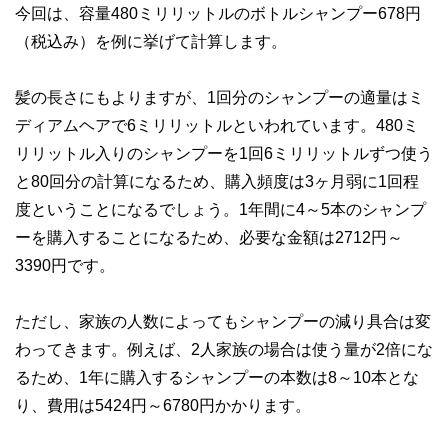
今回は、容量480ミリリットルのボトルシャンプー678円
執筆者・監修者による執筆体制を築くことで、内容のわかり
やすさはもちろんのこと、読み応えのあるコンテンツと確か
（税込み）を例に挙げて計算します。
な情報発信を実現しています。
私たちは、快適でより良い生活のアイデアを提供するお金の
髪の長さにもよりますが、1回分のシャンプーの適量はミ
コンシェルジュを目指します。
ディアムヘアで6ミリリットルといわれています。480ミ
リリットル入りのシャンプーを1回6ミリリットルずつ使う
と80回分の計算になるため、購入頻度は3ヶ月弱に1回程
度ということになるでしょう。1年間に4～5本のシャンプ
ーを購入することになるため、必要な金額は2712円～
3390円です。
ただし、家族の人数によってもシャンプーの減り具合は変
わってきます。例えば、2人家族の場合は使う量が2倍にな
るため、1年に購入するシャンプーの本数は8～10本とな
り、費用は5424円～6780円かかります。