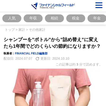
人気
年収
相続
税金
年金
トップ
>
家計
>
その他家計
シャンプーを”ボトル”から”詰め替え”に変え
たら1年間でどのくらいの節約になりますか？
執筆者 :
FINANCIAL FIELD編集部
配信日:
2024.07.07
更新日:
2024.10.10
この記事は約
3
分で読めます。