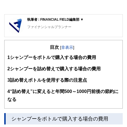
執筆者 : FINANCIAL FIELD編集部 ▼
ファイナンシャルプランナー
FinancialField編集部は、金融、経済に関する記事を、日々
の暮らしにどのような影響を与えるかという視点で、お金の
目次
知識がない方でも理解できるようわかりやすく発信していま
[
非表示
]
す。
1
シャンプーをボトルで購入する場合の費用
編集部のメンバーは、ファイナンシャルプランナーの資格取
得者を中心に「お金や暮らし」に関する書籍・雑誌の編集経
2
シャンプーを詰め替えで購入する場合の費用
験者で構成され、企画立案から記事掲載まですべての工程に
関わることで、読者目線のコンテンツを追求しています。
3
詰め替えボトルを使用する際の注意点
FinancialFieldの特徴は、ファイナンシャルプランナー、弁
4
“詰め替え”に変えると年間500～1000円前後の節約に
護士、税理士、宅地建物取引士、相続診断士、住宅ローンア
ドバイザー、DCプランナー、公認会計士、社会保険労務
なる
士、行政書士、投資アナリスト、キャリアコンサルタントな
ど150名以上の有資格者を執筆者・監修者として迎え、むず
かしく感じられる年金や税金、相続、保険、ローンなどの話
をわかりやすく発信している点です。
シャンプーをボトルで購入する場合の費用
このように編集経験豊富なメンバーと金融や経済に精通した