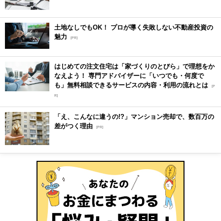
土地なしでもOK！ プロが導く失敗しない不動産投資の
魅力
[PR]
はじめての注文住宅は「家づくりのとびら」で理想をか
なえよう！ 専門アドバイザーに「いつでも・何度で
も」無料相談できるサービスの内容・利用の流れとは
[P
R]
「え、こんなに違うの!?」マンション売却で、数百万の
差がつく理由
[PR]