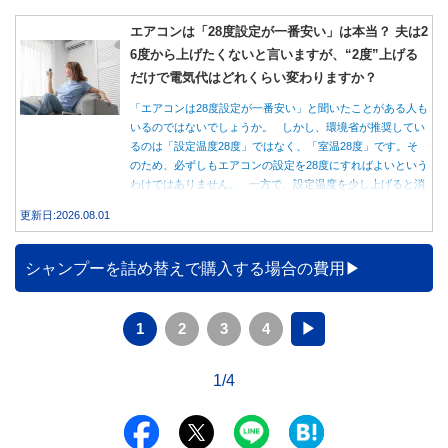
エアコンは「28度設定が一番安い」は本当？ 夫は2
6度から上げたくないと言いますが、“2度”上げる
だけで電気代はどれくらい変わりますか？
「エアコンは28度設定が一番安い」と聞いたことがある人も
いるのではないでしょうか。 しかし、環境省が推奨してい
るのは「設定温度28度」ではなく、「室温28度」です。そ
のため、必ずしもエアコンの設定を28度にすればよいという
わけではありません。 一方で、設定温度を少し上げると消
費電力が減り、電気代の節約につながる可能性があることも
更新日:2026.08.01
事実です。では、26度から28度へ2度上げた場合、電気代は
どれくらい変わるのでしょうか。 本記事では、公的機関の
データをもとに、節約効果の目安と快適に過ごすためのポイ
シャンプーを詰め替えで購入する場合の費用
ントを分かりやすく解説します。
1
2
3
4
▶
1/4