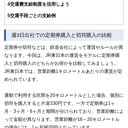
4
交通費支給制度を活用しよう
護士、税理士、宅地建物取引士、相続診断士、住宅ローンア
ドバイザー、DCプランナー、公認会計士、社会保険労務
士、行政書士、投資アナリスト、キャリアコンサルタントな
5
交通手段ごとの支給例
ど150名以上の有資格者を執筆者・監修者として迎え、むず
かしく感じられる年金や税金、相続、保険、ローンなどの話
をわかりやすく発信している点です。
週3日出社での定期券購入と切符購入の比較
このように編集経験豊富なメンバーと金融や経済に精通した
執筆者・監修者による執筆体制を築くことで、内容のわかり
定期券や切符などは、鉄道会社によって運賃やルールが異
やすさはもちろんのこと、読み応えのあるコンテンツと確か
なります。今回は、JR東日本の運賃をモデルに定期券購
な情報発信を実現しています。
入と切符購入のどちらがお得かを比較してみましょう。
私たちは、快適でより良い生活のアイデアを提供するお金の
コンシェルジュを目指します。
JR東日本では、営業距離1キロメートルあたりの運賃が定
められています。
通勤で利用する区間を20キロメートルとした場合、個別に
切符を購入すると片道330円です。一方で定期券は1ヶ
月・3ヶ月・6ヶ月と期間が分けられており、営業距離によ
って金額が異なります。営業距離が16～20キロメートル
の場合には、1ヶ月9620円となっています。