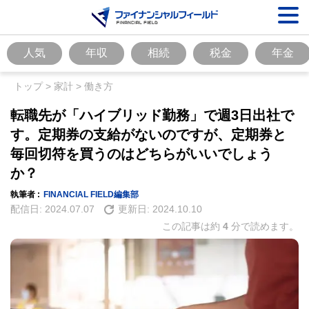
人気
年収
相続
税金
年金
トップ
>
家計
>
働き方
転職先が「ハイブリッド勤務」で週3日出社で
す。定期券の支給がないのですが、定期券と
毎回切符を買うのはどちらがいいでしょう
か？
執筆者 :
FINANCIAL FIELD編集部
配信日:
2024.07.07
更新日:
2024.10.10
この記事は約
4
分で読めます。