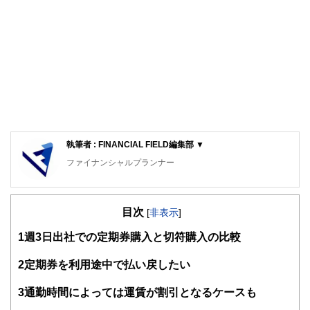
執筆者 : FINANCIAL FIELD編集部 ▼
ファイナンシャルプランナー
FinancialField編集部は、金融、経済に関する記事を、日々
の暮らしにどのような影響を与えるかという視点で、お金の
目次
知識がない方でも理解できるようわかりやすく発信していま
[
非表示
]
す。
1
週3日出社での定期券購入と切符購入の比較
編集部のメンバーは、ファイナンシャルプランナーの資格取
得者を中心に「お金や暮らし」に関する書籍・雑誌の編集経
2
定期券を利用途中で払い戻したい
験者で構成され、企画立案から記事掲載まですべての工程に
関わることで、読者目線のコンテンツを追求しています。
3
通勤時間によっては運賃が割引となるケースも
FinancialFieldの特徴は、ファイナンシャルプランナー、弁