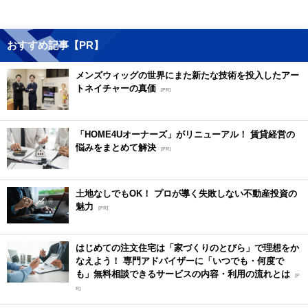
おすすめ記事【PR】
メンズウィッグの世界にまた新たな技術を投入したアー
トネイチャーの真価
[PR]
「HOME4Uオーナーズ」がリニューアル！ 賃貸経営の
悩みをまとめて解決
[PR]
土地なしでもOK！ プロが導く失敗しない不動産投資の
魅力
[PR]
はじめての注文住宅は「家づくりのとびら」で理想をか
なえよう！ 専門アドバイザーに「いつでも・何度で
も」無料相談できるサービスの内容・利用の流れとは
[P
R]