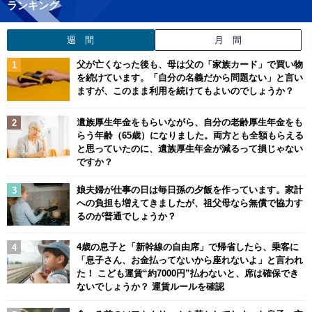
ランキング
週 間
月 間
父が亡くなった後も、母は父の「家族カード」で買い物
を続けています。「自分の名義だから問題ない」と言い
ますが、このまま利用を続けてもよいのでしょうか？
遺族厚生年金をもらいながら、自分の老齢厚生年金をも
らう年齢（65歳）になりました。両方とも全額もらえる
と思っていたのに、遺族厚生年金が減るって損じゃない
ですか？
娘夫婦が仕事の日は毎日孫の夕飯を作っています。家計
への負担も増えてきましたが、祖父母なら無償で協力す
るのが普通でしょうか？
4歳の息子と「新幹線の自由席」で帰省したら、乗客に
「息子さん、お金払ってないから座れないよ」と言われ
た！ こども運賃“約7000円”払わないと、席は確保でき
ないでしょうか？ 運賃ルールを確認