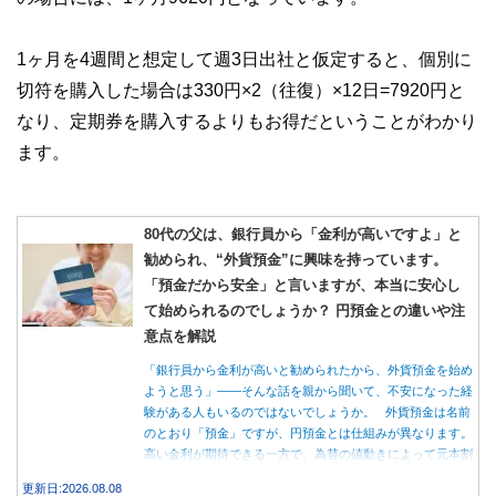
1ヶ月を4週間と想定して週3日出社と仮定すると、個別に
切符を購入した場合は330円×2（往復）×12日=7920円と
なり、定期券を購入するよりもお得だということがわかり
ます。
80代の父は、銀行員から「金利が高いですよ」と
勧められ、“外貨預金”に興味を持っています。
「預金だから安全」と言いますが、本当に安心し
て始められるのでしょうか？ 円預金との違いや注
意点を解説
「銀行員から金利が高いと勧められたから、外貨預金を始め
ようと思う」――そんな話を親から聞いて、不安になった経
験がある人もいるのではないでしょうか。 外貨預金は名前
のとおり「預金」ですが、円預金とは仕組みが異なります。
高い金利が期待できる一方で、為替の値動きによって元本割
れする可能性もあります。 この記事では、外貨預金の仕組
更新日:2026.08.08